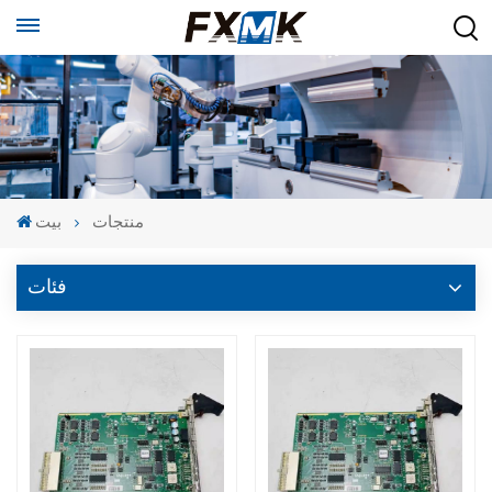
منتجات
بيت
فئات