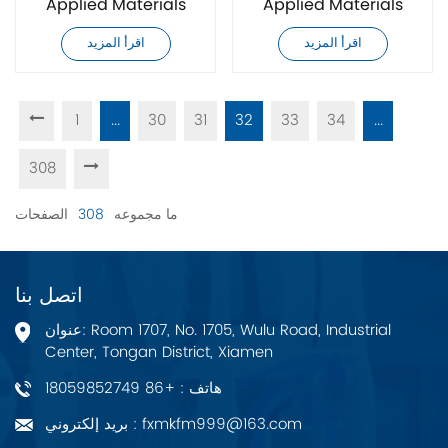
Applied Materials
Applied Materials
0190-22544 وحدة تحكم
0190-22545 وحدة تحكم
اقرأ المزيد
اقرأ المزيد
1
...
30
31
32
33
34
...
308
ما مجموعه
308
الصفحات
اتصل بنا
عنوان: Room 1707, No. 1705, Wulu Road, Industrial
Center, Tongan District, Xiamen
هاتف : +86 18059852749
بريد إلكتروني : fxmkfm999@163.com