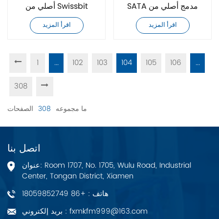
SATA مدمج أصلي من
أصلي من Swissbit
SFPC120GM1EC4TO-I-
Swissbit
اقرأ المزيد
اقرأ المزيد
5E-116-STD
SFPC480GM1AG2TO-
C-8C-526-STD
1
...
102
103
104
105
106
...
308
ما مجموعه
308
الصفحات
اتصل بنا
عنوان: Room 1707, No. 1705, Wulu Road, Industrial
Center, Tongan District, Xiamen
هاتف : +86 18059852749
بريد إلكتروني : fxmkfm999@163.com