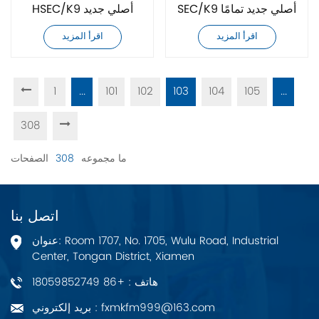
SEC/K9 أصلي جديد تمامًا
HSEC/K9 أصلي جديد
تمامًا
اقرأ المزيد
اقرأ المزيد
1
...
101
102
103
104
105
...
308
ما مجموعه
308
الصفحات
اتصل بنا
عنوان: Room 1707, No. 1705, Wulu Road, Industrial
Center, Tongan District, Xiamen
هاتف : +86 18059852749
بريد إلكتروني : fxmkfm999@163.com