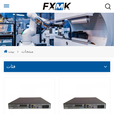
منتجات
بيت
فئات