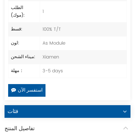
الطلب
1
(موك):
100% T/T
قسط:
As Module
لون:
Xiamen
ميناء الشحن:
3-5 days
مهلة：
استفسر الآن
فئات
تفاصيل المنتج