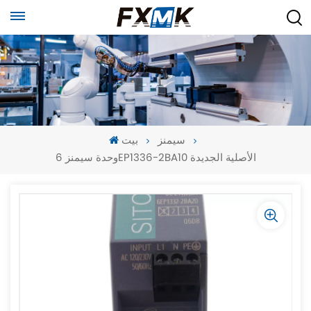
سيمنز
بيت
وحدة سيمنز 6EP1336-2BA10 الأصلية الجديدة
-
-
>