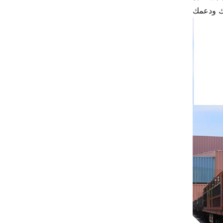
ريتال
بوشجوست
H3C
Triconex
زيهل-أبيج
Bosch Rexroth
FESTO
Delta
Ti5 robot