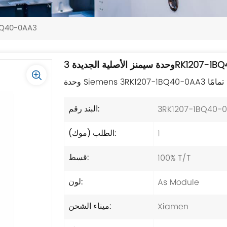
وحدة سيمنز الأصلية الجد
الجديدة 3RK1207-1BQ40-0AA3
3RK1207-1BQ40-
البند رقم:
1
الطلب (موك):
100% T/T
قسط:
As Module
لون:
Xiamen
ميناء الشحن: