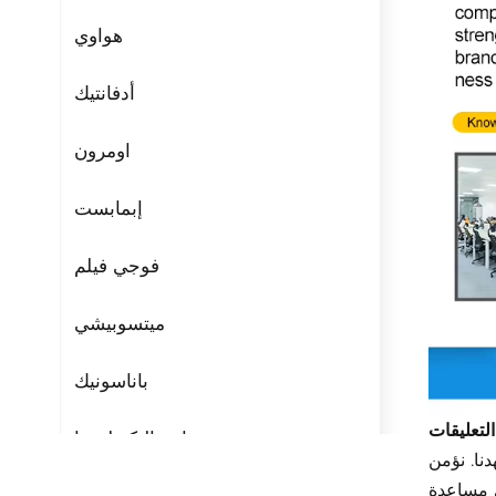
هواوي
أدفانتيك
اومرون
إبمابست
فوجي فيلم
ميتسوبيشي
باناسونيك
مراوح التكنولوجيا
ا. نؤمن