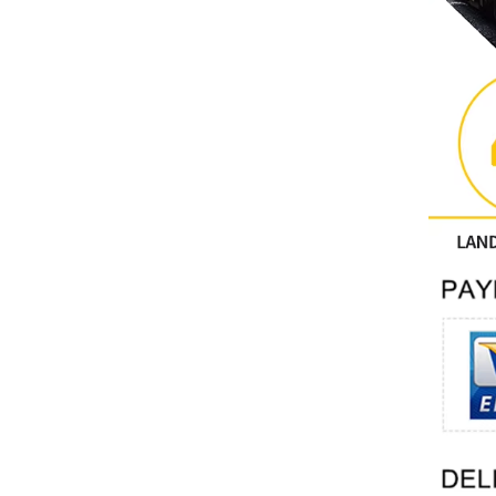
آحرون
اتصال فينيكس
Xinje
Mettler Toledo
PALL
YORK
Xsens
7OCEAN
ANSON