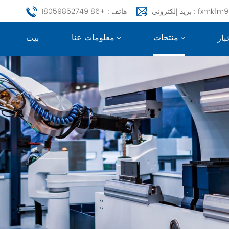
fxmkfm999@163.c
هاتف : +86 18059852749
منتجات
معلومات عنا
بار
بيت