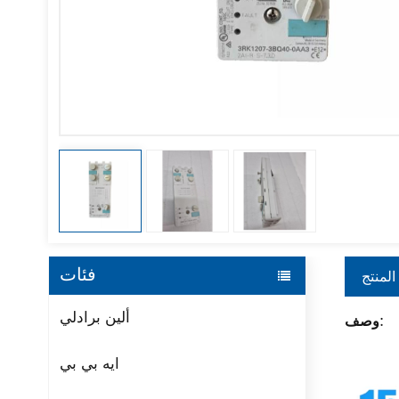
فئات
المنتج
ألين برادلي
وصف:
ايه بي بي