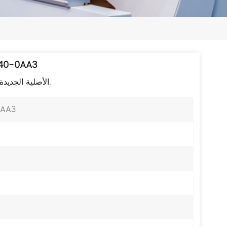
日本語
한국의
ไทย
وحدة سيمنز الأصلية 
Tiếng Việt
وحدة Siemens 3RK1207-1BQ40-0AA3 الأصلية الجديدة تمامًا.
中文
0AA3