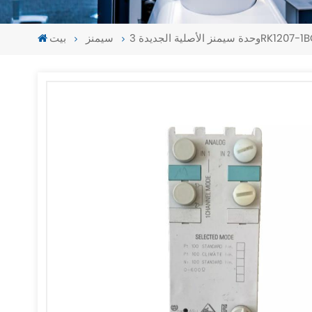
يدة 3RK1207-1BQ40-0AA3
سيمنز
بيت
-
-
>