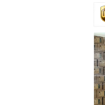
Swissbit
B&R
Parker
AZBIL
VACON
Eaton
SICK