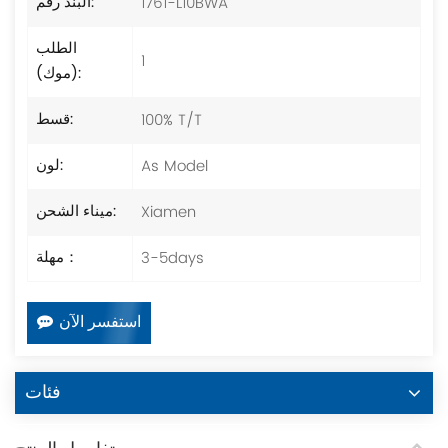
1761-L10BWA
البند رقم:
الطلب
1
(موك):
100% T/T
قسط:
As Model
لون:
Xiamen
ميناء الشحن:
3-5days
مهلة：
استفسر الآن
فئات