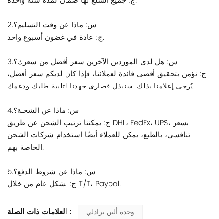
ج: جميع السلع لها ضمان لمدة سنة واحدة.
2.س: ماذا عن وقت التسليم؟
ج: عادة في غضون أسبوع واحد.
3.س: هل لدى الموردين الآخرين سعر أفضل من سعرك؟
ج: نؤمن بتحقيق أقصى فائدة لعملائنا، فإذا كان لديكم سعر أفضل،
يُرجى إعلامنا بذلك. سنبذل قصارى جهدنا لتلبية طلبك ودعمك.
4.س: ماذا عن الشحنة؟
ج: يمكننا ترتيب الشحن عن طريق DHL، FedEx، UPS، بسعر
تنافسي، بالطبع، يمكن للعملاء أيضًا استخدام شركات الشحن
الخاصة بهم.
5.س: ماذا عن شروط الدفع؟
ج: بشكل عام من خلال T/T، Paypal.
العلامات ذات الصلة :
وحدة ألين برادلي