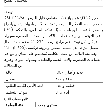
تفاصيل المنتج
وصف:
1761-L10BWA هو جهاز تحكم منطقي قابل للبرمجة (PLC) صغير
مصمم لمهام التحكم البسيطة. يدمج معالجًا، وواجهات إدخال/إخراج
(I/O)، ومصدر طاقة، مما يجعله مناسبًا للتحكم المنطقي، والتحكم
في التوقيت، ومراقبة عمليات الآلات أو المعدات الصغيرة بسهولة.
يدعم منفذ اتصال RS-232، ويمكن تهيئته عبر برامج برمجة (مثل
RSLogix 500). بفضل ميزاته مثل حجمه الصغير، ومرونة تركيبه،
وفعاليته العالية من حيث التكلفة، يُستخدم على نطاق واسع في
الصناعات الصغيرة، وآلات التعبئة والتغليف، ومناولة المواد، وغيرها
من المجالات.
100٪ جديد وأصلي
حالة
سنة واحدة
ضمان
قطعة واحدة
الحد الأدنى لكمية الطلب
3-5 أيام
موعد التسليم
المواصفات الفنية:
محتوى محدد
فئة المعلمة