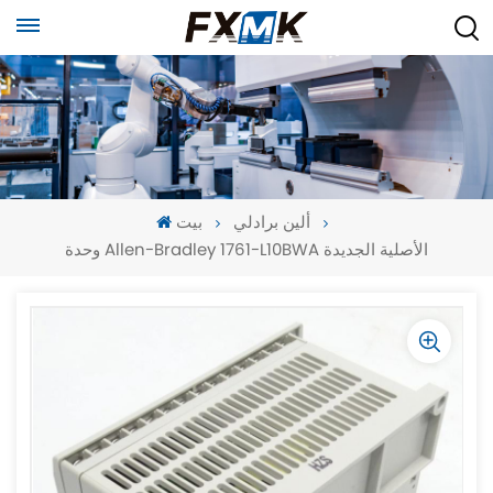
ألين برادلي
بيت
وحدة Allen-Bradley 1761-L10BWA الأصلية الجديدة
-
-
>