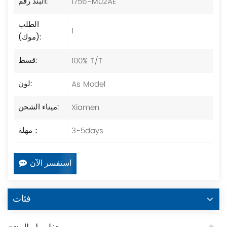
1756-M02AE
البند رقم:
الطلب
1
(موك):
100% T/T
قسط:
As Model
لون:
Xiamen
ميناء الشحن:
3-5days
مهلة：
استفسر الآن
فئات