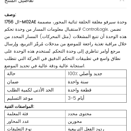
تفاصيل المنتج
وصف:
وحدة سيرفو مغلقة الحلقة ثنائية المحور، مصممة
1756-M02AE
ال
لاستقبال معلومات المسار من وحدة تحكم ControlLogix. تضمن
هذه الوحدة أن تتبع المشغلات (مثل المحركات) المسار المحدد من
خلال مراقبة تغذية راجعة للموضع من مدخلات مُرمِّز التربيع، وإرسال
مرجع أوامر تناظري إلى وحدة التحكم. تُستخدم هذه الوحدة على
نطاق واسع في تطبيقات التحكم الدقيق في الحركة التي تتطلب
استجابة عالية ودقة عالية في تحديد الموضع.
100٪ جديد وأصلي
حالة
سنة واحدة
ضمان
قطعة واحدة
الحد الأدنى لكمية الطلب
3-5 أيام
موعد التسليم
المواصفات الفنية:
محتوى محدد
فئة المعلمة
محورين
عدد المحاور
ردود الفعل التربيعية
نوع التعليقات