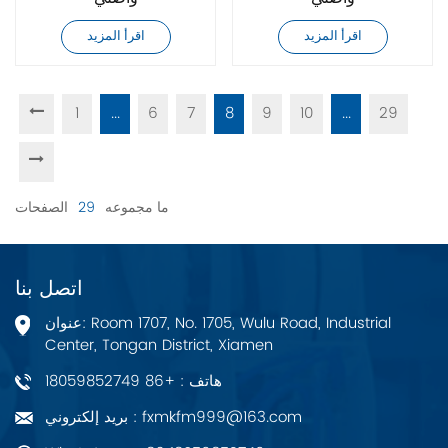
اقرأ المزيد
اقرأ المزيد
1
...
6
7
8
9
10
...
29
ما مجموعه
29
الصفحات
اتصل بنا
عنوان: Room 1707, No. 1705, Wulu Road, Industrial
Center, Tongan District, Xiamen
هاتف : +86 18059852749
بريد إلكتروني : fxmkfm999@163.com