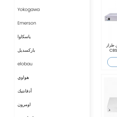
Yokogawa
Emerson
ياسكاوا
 طراز
باركسديل
CBS
elobau
هواوي
أدفانتيك
اومرون