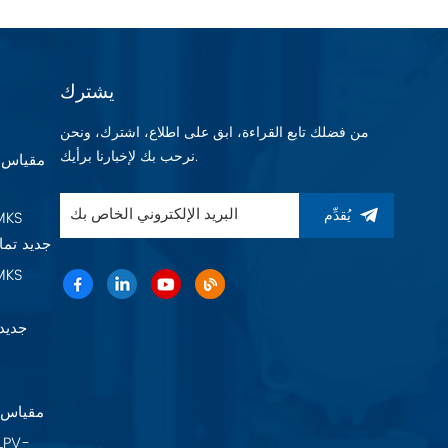
يشترك
من فضلك تابع القراءة، ابق على اطلاع، اشترك، ونحن
نرحب بك لإخبارنا برأيك.
يُقدِّم
Baratron 625F11TGAEB جديد 
22A11TA2FK