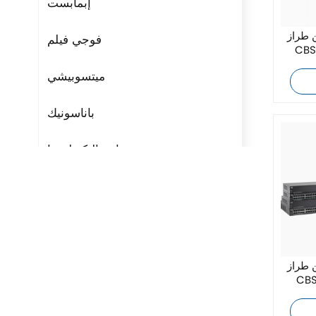
إبمابست
 طراز
فوجي فيلم
CBS
ميتسوبيشي
باناسونيك
مراوح التكنولوجيا
ريتال
بوشجوست
H3C
 طراز
CBS
Triconex