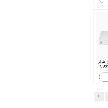
زيهل-أبيج
Bosch Rexroth
FESTO
Delta
Ti5 robot
 طراز
CBS
آحرون
اتصال فينيكس
Xinje
Mettler Toledo