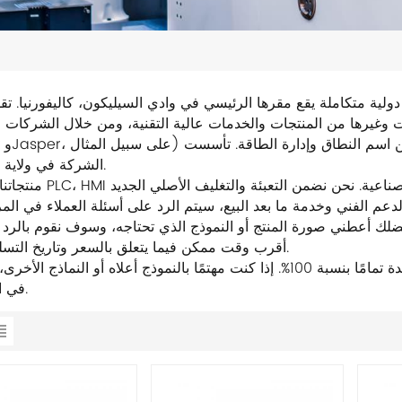
املة يقع مقرها الرئيسي في وادي السيليكون، كاليفورنيا. تقوم شركة Cisco بتطوير و
رها من المنتجات والخدمات عالية التقنية، ومن خلال الشركات التابعة لها
الشركة في ولاية كاليفورنيا.
منتجاتنا الرئيسية PLC، HMI تستخدم على نطاق واسع في مجا
ديم الدعم الفني وخدمة ما بعد البيع، سيتم الرد على أسئلة العملاء في المر
 فضلك أعطني صورة المنتج أو النموذج الذي تحتاجه، وسوف نقوم بالرد
أقرب وقت ممكن فيما يتعلق بالسعر وتاريخ التسليم. شكرًا.
جميع المنتجات المعروضة للبيع في هذا المتجر أصلية وجديدة تمامًا بنسبة 100%. إذا كنت مهتمًا بالنموذج أعلاه أو النم
في استشارتنا.