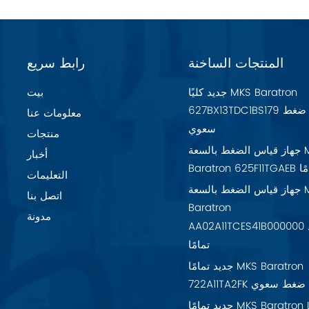
المنتجات الساخنة
رابط سريع
جديد كليًا MKS Baratron
بيت
627BX13TDC1BS179 مقياس ضغط
معلومات عنا
سعوي
منتجات
جهاز قياس الضغط بالسعة MKS
أخبار
تمامًا
التعليمات
جهاز قياس الضغط بالسعة MKS
اتصل بنا
Baratron
مدونة
AA02A11TCES41B000000 جديد
تمامًا
جديد تمامًا MKS Baratron
7 مقياس ضغط سعوي
جديد تمامًا MKS Baratron LPV-