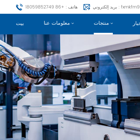
fxmkfm999@163.c
هاتف : +86 18059852749
منتجات
معلومات عنا
بار
بيت