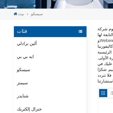
سيسكو
بيت
تصنيع وبيع
فئات
 (OpenDNS
وWebex وJasper، على سبيل المثال) تدخل أسواق التكنولوجيا الأخرى، مثل إنترنت الأشياء وأمن اسم النطاق وإدارة الطاقة. تأسست
ألين برادلي
ل التحكم في الأتمتة الصناعية. نحن نضمن التعبئة والتغليف الأصلي الجديد
ايه بي بي
ة الأولى.
 عليك في
سيسكو
اذج الأخرى، فلا تتردد
سيمنز
شنايدر
جنرال إلكتريك