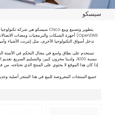
日本語
سيسكو
한국의
ไทย
سيسكو هي شركة تكنولوجيا دولية متك
أجهزة الشبكات والبرمجيات ومعدات الاتصالات وغي
Tiếng Việt
中文
بنسبة 100%، ولدينا مخزون كبير، والتسليم السريع. تق
إذا كان هذا الموقع لا يحتوي على المنتج الذي تحتاجه، من