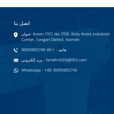
PALL
اتصل بنا
YORK
عنوان: Room 1707, No. 1705, Wulu Road, Industrial
Xsens
Center, Tongan District, Xiamen
هاتف : +86 18059852749
7OCEAN
بريد إلكتروني : fxmkfm999@163.com
ANSON
WhatsApp : +86 18059852749
Swissbit
B&R
Parker