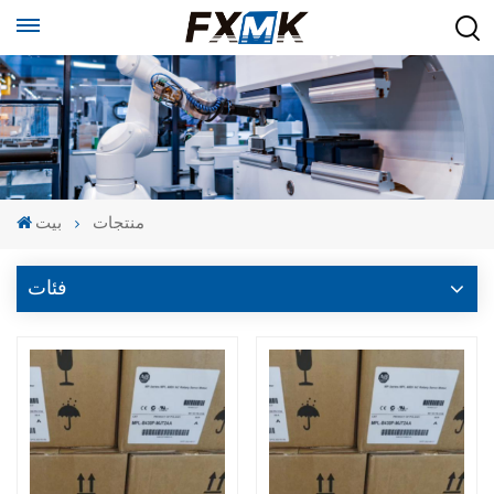
منتجات
بيت
فئات