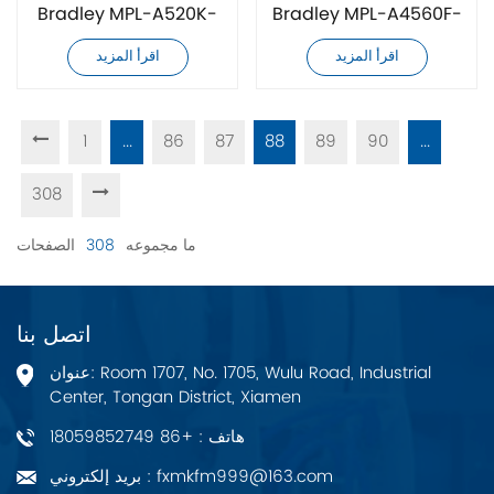
Bradley MPL-A520K-
Bradley MPL-A4560F-
MJ74AA جديد تمامًا
MK72AA جديد تمامًا
اقرأ المزيد
اقرأ المزيد
1
...
86
87
88
89
90
...
308
ما مجموعه
308
الصفحات
اتصل بنا
عنوان: Room 1707, No. 1705, Wulu Road, Industrial
Center, Tongan District, Xiamen
هاتف : +86 18059852749
بريد إلكتروني : fxmkfm999@163.com