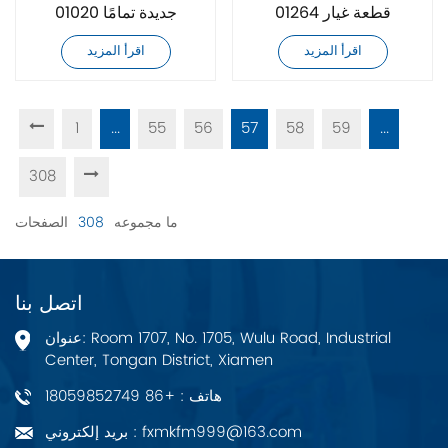
01264 قطعة غيار
01020 جديدة تمامًا
اقرأ المزيد
اقرأ المزيد
1
...
55
56
57
58
59
...
308
ما مجموعه
308
الصفحات
اتصل بنا
عنوان: Room 1707, No. 1705, Wulu Road, Industrial
Center, Tongan District, Xiamen
هاتف : +86 18059852749
بريد إلكتروني : fxmkfm999@163.com