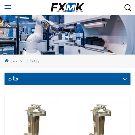
منتجات
بيت
فئات