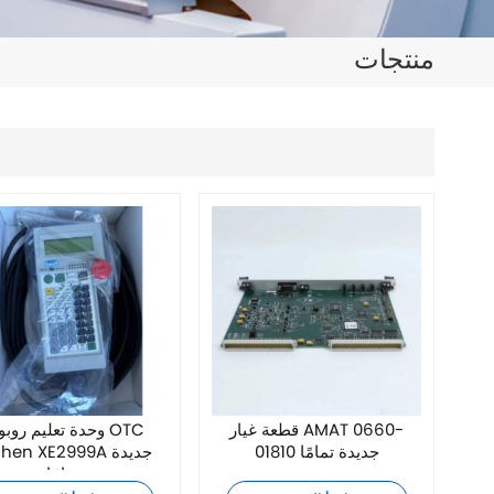
日本語
منتجات
한국의
ไทย
Tiếng Việt
中文
قطعة غيار AMAT 0660-
وحدة تعليم روبوت C
01810 جديدة تمامًا
Daihen XE2999A جد
تمامًا