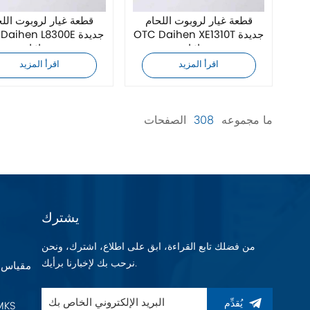
قطعة غيار لروبوت اللحام
قطعة غيار لروبوت اللح
OTC Daihen XE1310T جديدة
OTC Daihen L8300E 
تمامًا
تمامًا
اقرأ المزيد
اقرأ المزيد
ما مجموعه
308
الصفحات
يشترك
من فضلك تابع القراءة، ابق على اطلاع، اشترك، ونحن
نرحب بك لإخبارنا برأيك.
يُقدِّم