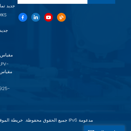
Baratron 625F11TGAEB جديد 
22A11TA2FK
شبكة IPv6 مدعومة
حقوق الطبع والنشر @ 2026 Fujian Fuxia Meike Valve Co., Ltd. جميع الحقوق محفوظة.
خريطة الموق