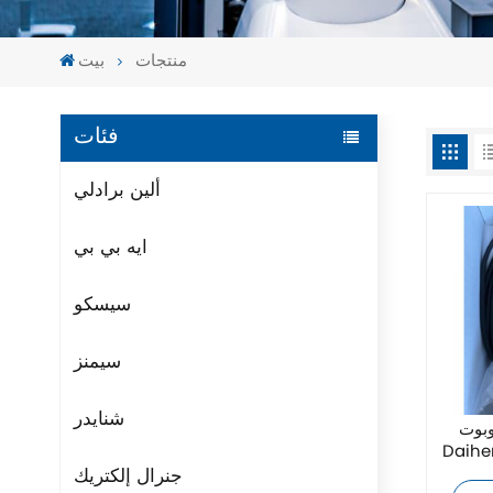
منتجات
بيت
فئات
ألين برادلي
ايه بي بي
سيسكو
سيمنز
شنايدر
ت OTC
جنرال إلكتريك