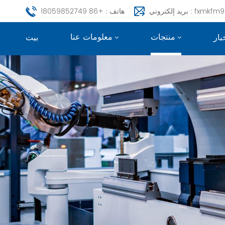
fxmkfm999@163.c
هاتف : +86 18059852749
منتجات
معلومات عنا
بار
بيت