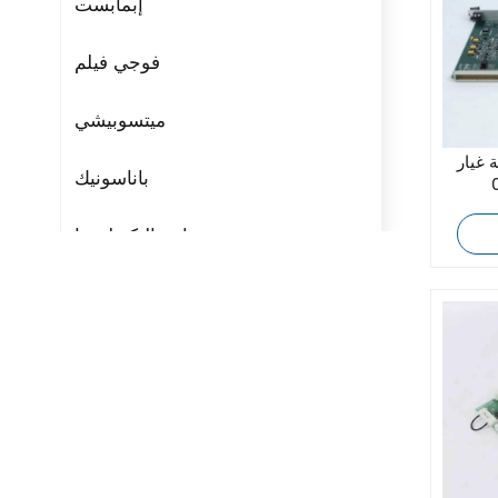
إبمابست
فوجي فيلم
ميتسوبيشي
 AMAT 30299-
باناسونيك
مراوح التكنولوجيا
ريتال
بوشجوست
H3C
Triconex