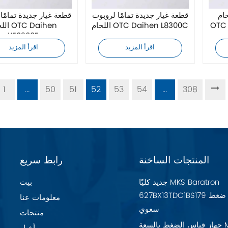
ام
قطعة غيار جديدة تمامًا لروبوت
قطعة غيار جديدة تمامًا
جديدة
اللحام OTC Daihen L8300C
اللحام n
XE0200E
اقرأ المزيد
اقرأ المزيد
1
...
50
51
52
53
54
...
308
المنتجات الساخنة
رابط سريع
جديد كليًا MKS Baratron
بيت
627BX13TDC1BS179 مقياس ضغط
معلومات عنا
سعوي
منتجات
جهاز قياس الضغط بالسعة MKS