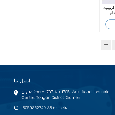
زيهل-أبيج
 لروبوت
OTC Daihe
Bosch Rexroth
FESTO
Delta
Ti5 robot
آحرون
اتصل بنا
اتصال فينيكس
عنوان: Room 1707, No. 1705, Wulu Road, Industrial
Center, Tongan District, Xiamen
Xinje
هاتف : +86 18059852749
Mettler Toledo