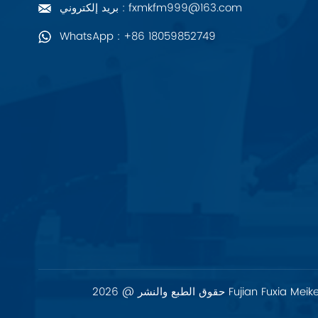
بريد إلكتروني : fxmkfm999@163.com
PALL
WhatsApp : +86 18059852749
YORK
Xsens
7OCEAN
ANSON
Swissbit
B&R
Parker