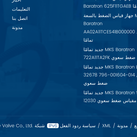
أخبار
تمامًا
التعليمات
جهاز قياس الضغط بالسعة MKS
اتصل بنا
Baratron
مدونة
AA02A11TCES41B000000 جديد
تمامًا
جديد تمامًا MKS Baratron
7 مقياس ضغط سعوي
جديد تمامًا MKS Baratron LPV-
32678 796-001604-014 مقياس
ضغط سعوي
جديد تمامًا MKS Baratron 925-
12030 مقياس ضغط سعوي
ع
/
مدونة
/
XML
/
سياسة ردود الفعل