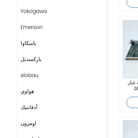
Yokogawa
Emerson
ياسكاوا
باركسديل
elobau
AMAT 0660-
هواوي
أدفانتيك
اومرون