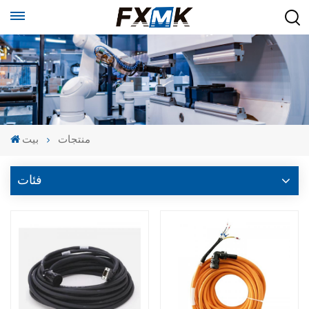
منتجات
بيت
فئات