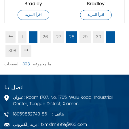
Bradley
Bradley
20G14NF015JN0NNNNN
20G14NF020JA0NNNNN
اقرأ المزيد
اقرأ المزيد
مشغل تيار متردد
مشغل تيار متردد
1
...
26
27
28
29
30
...
308
ما مجموعه
308
الصفحات
اتصل بنا
عنوان: Room 1707, No. 1705, Wulu Road, Industrial
Center, Tongan District, Xiamen
هاتف : +86 18059852749
بريد إلكتروني : fxmkfm999@163.com