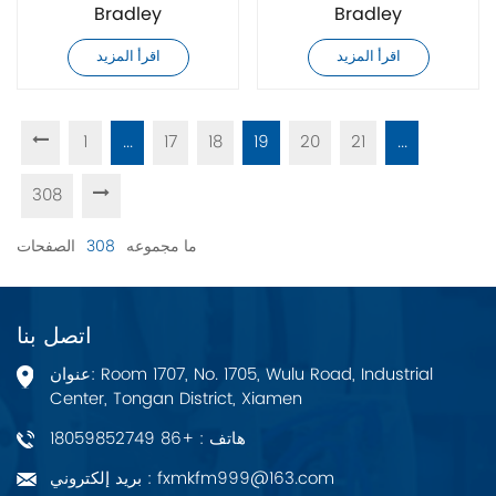
Bradley
Bradley
20G11FC030JA0NNNNN
20G11FC037AA0NNNNN
اقرأ المزيد
اقرأ المزيد
محرك تيار متردد
محرك تيار متردد
1
...
17
18
19
20
21
...
308
ما مجموعه
308
الصفحات
اتصل بنا
عنوان: Room 1707, No. 1705, Wulu Road, Industrial
Center, Tongan District, Xiamen
هاتف : +86 18059852749
بريد إلكتروني : fxmkfm999@163.com