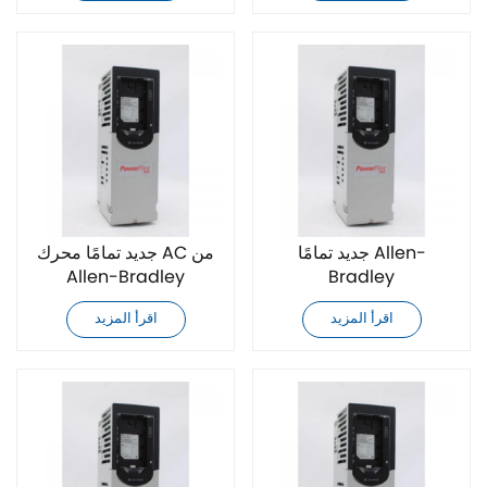
جديد تمامًا Allen-
جديد تمامًا محرك AC من
Allen-Bradley
Bradley
20F1ANF050JA0NNNNN
20F1ANF050JN0NNNNN
اقرأ المزيد
اقرأ المزيد
محرك تيار متردد