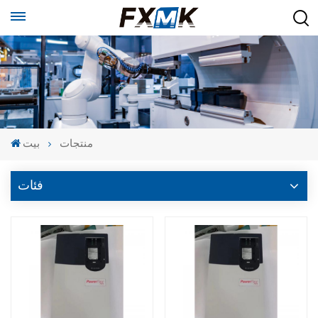
منتجات
بيت
فئات