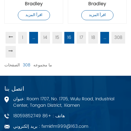
Bradley
Bradley
20F14NF012JN0NNNNN
20F14NF015JN0NNNNN
اقرأ المزيد
اقرأ المزيد
محرك تيار متردد
محرك تيار متردد
1
...
14
15
16
17
18
...
308
ما مجموعه
308
الصفحات
اتصل بنا
عنوان: Room 1707, No. 1705, Wulu Road, Industrial
Center, Tongan District, Xiamen
هاتف : +86 18059852749
بريد إلكتروني : fxmkfm999@163.com