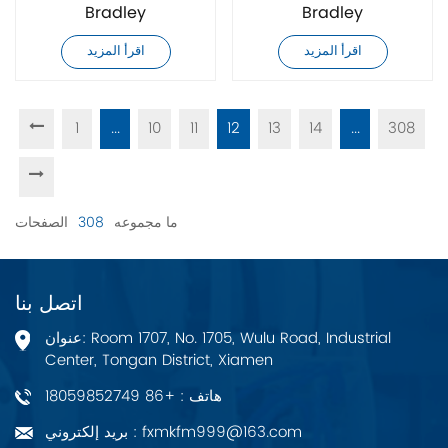
Bradley
Bradley
20F11NC2P1JA0NNNNN
20F11NC3P5AA0NNNNN
اقرأ المزيد
اقرأ المزيد
محرك تردد متغير للتيار
محرك تردد متغير للتيار
المتردد
المتردد
1
...
10
11
12
13
14
...
308
ما مجموعه
308
الصفحات
اتصل بنا
عنوان: Room 1707, No. 1705, Wulu Road, Industrial
Center, Tongan District, Xiamen
هاتف : +86 18059852749
بريد إلكتروني : fxmkfm999@163.com