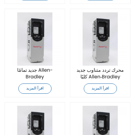
محرك تردد متناوب جديد
جديد تمامًا Allen-
كليًا Allen‑Bradley
Bradley
20F11NC043AA0NNNNN
20F11NC043JA0NNNNN
اقرأ المزيد
اقرأ المزيد
محول تردد تيار متردد