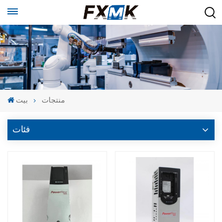
منتجات
بيت
فئات