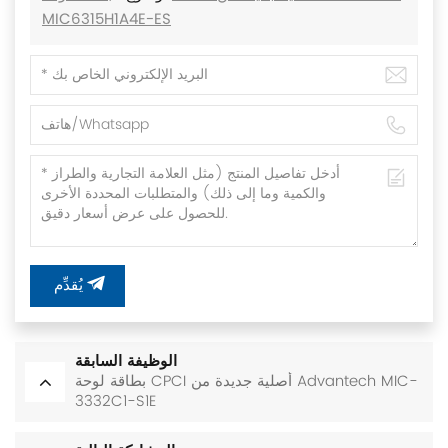
MIC6315H1A4E-ES
يُقدِّم
الوظيفة السابقة
بطاقة لوحة CPCI أصلية جديدة من Advantech MIC-
3332C1-S1E