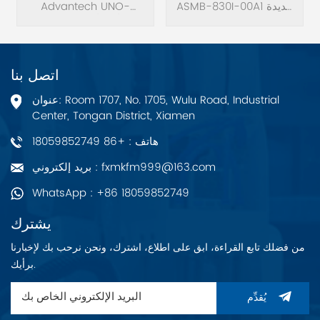
ASMB-830I-00A1 جديدة
E22BE/4G/32G
Advantech UNO-
تمامًا. لوحة خادم LGA
2271G-E22BE/4G/32G.
4094 AMD® EPYC™
7002/7003 ATX مع 8x
DDR4، 5x PCIe 4.0 x16
اتصل بنا
+ 2x PCIe 4.0 x8، 9x
SATA 3، 5x USB 3.2
عنوان: Room 1707, No. 1705, Wulu Road, Industrial
(Gen1)، Dual 10GbE
Center, Tongan District, Xiamen
وIPMI.
هاتف : +86 18059852749
بريد إلكتروني : fxmkfm999@163.com
WhatsApp : +86 18059852749
يشترك
من فضلك تابع القراءة، ابق على اطلاع، اشترك، ونحن نرحب بك لإخبارنا
برأيك.
يُقدِّم