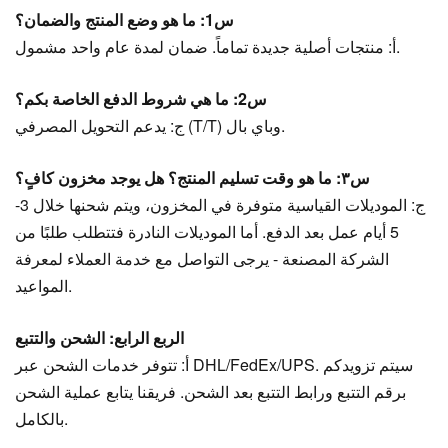
س1: ما هو وضع المنتج والضمان؟
أ: منتجات أصلية جديدة تماماً. ضمان لمدة عام واحد مشمول.
س2: ما هي شروط الدفع الخاصة بكم؟
ج: يدعم التحويل المصرفي (T/T) وباي بال.
س٣: ما هو وقت تسليم المنتج؟ هل يوجد مخزون كافٍ؟
ج: الموديلات القياسية متوفرة في المخزون، ويتم شحنها خلال 3-
5 أيام عمل بعد الدفع. أما الموديلات النادرة فتتطلب طلبًا من
الشركة المصنعة - يرجى التواصل مع خدمة العملاء لمعرفة
المواعيد.
الربع الرابع: الشحن والتتبع
أ: تتوفر خدمات الشحن عبر DHL/FedEx/UPS. سيتم تزويدكم
برقم التتبع ورابط التتبع بعد الشحن. فريقنا يتابع عملية الشحن
بالكامل.