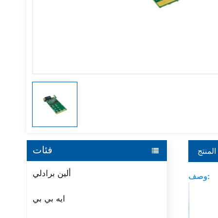
فئات
المنتج
ألين برادلي
وصف:
ايه بي بي