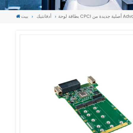
أدفانتيك
بيت
-
-
>