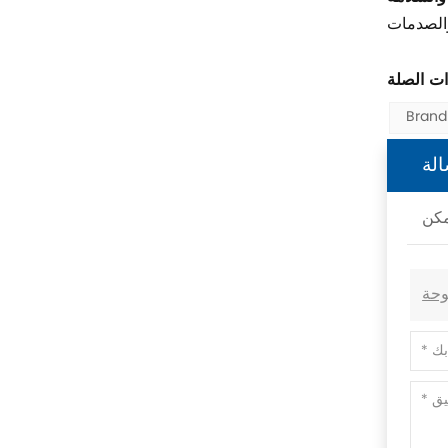
Swissbit
B&R
Brand
Parker
لة
AZBIL
VACON
Eaton
SICK
Keyence