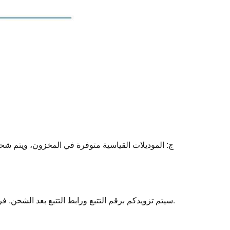
أ: تتوفر خدمات الشحن عبر DHL/FedEx/UPS. سيتم تزويدكم برقم التتبع ورابط التتبع بعد الشحن. فريقنا يتابع عملية الشحن بالكامل.