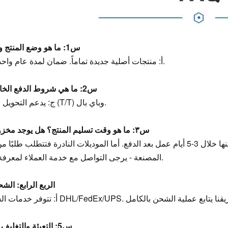
س1: ما هو وضع المنتج والضمان؟
أ: منتجات أصلية جديدة تماماً. ضمان لمدة عام واحد مشمول.
س2: ما هي شروط الدفع الخاصة بكم؟
ج: يدعم التحويل المصرفي (T/T) وباي بال.
س٣: ما هو وقت تسليم المنتج؟ هل يوجد مخزون كافٍ؟
ج: الموديلات القياسية متوفرة في المخزون، ويتم شحنها خلال 3-5 أيام عمل بعد الدفع. أما الموديلات النادرة فتتطل
المصنعة - يرجى التواصل مع خدمة العملاء لمعرفة المواعيد.
الربع الرابع: الشح
س5: التعبئة والتغليف والسلامة