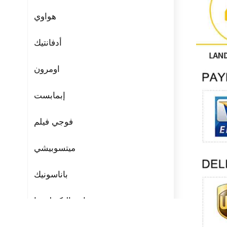
هواوي
أدفانتيك
اومرون
إبمابست
فوجي فيلم
ميتسوبيشي
باناسونيك
مراوح التكنولوجيا