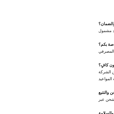
آحرون
اتصال فينيكس
Xinje
Mettler Toledo
PALL
YORK
ب طلبًا من الشركة
Xsens
ن والتتبع
7OCEAN
ANSON