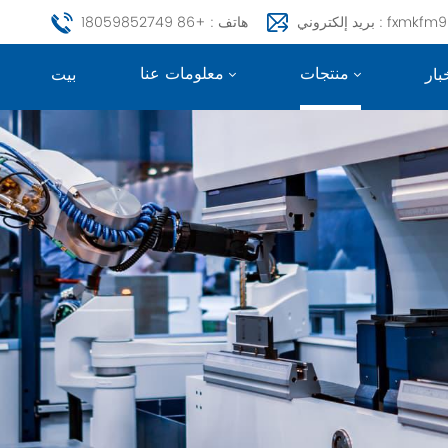
fxmkfm999@163.c
هاتف : +86 18059852749
منتجات
معلومات عنا
بار
بيت