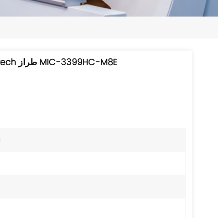
日本語
한국의
ไทย
بطاقة لوحة CPCI أصلية جديدة من Advantech طراز MIC-3399HC-M8E
Tiếng Việt
中文
E