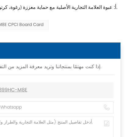
أ: عبوة العلامة التجارية الأصلية مع حماية معززة (رغوة، كرتون محكم الإغلاق، صناديق خشبية للمعدات الدقيقة). مقاومة للرطوبة والصدمات.
8E CPCI Board Card
إذا كنت مهتمًا بمنتجاتنا وتريد معرفة المزيد من التفاصيل، فيرجى ترك رسالة هنا، وسنقوم بالرد عليك في أقرب وقت ممكن.
بطاقة لوحة CPCI أصلية جديدة من antech