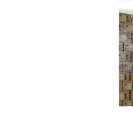
ريتال
بوشجوست
H3C
Triconex
زيهل-أبيج
Bosch Rexroth
FESTO
Delta
Ti5 robot