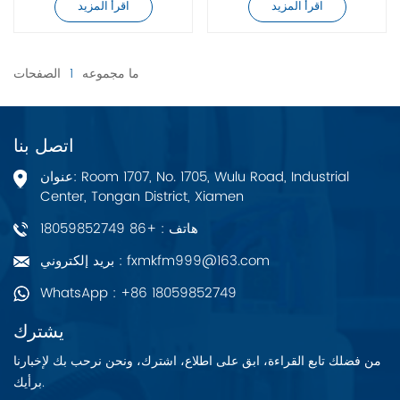
اقرأ المزيد
اقرأ المزيد
ما مجموعه
1
الصفحات
اتصل بنا
عنوان: Room 1707, No. 1705, Wulu Road, Industrial
Center, Tongan District, Xiamen
هاتف : +86 18059852749
بريد إلكتروني : fxmkfm999@163.com
WhatsApp : +86 18059852749
يشترك
من فضلك تابع القراءة، ابق على اطلاع، اشترك، ونحن نرحب بك لإخبارنا
برأيك.