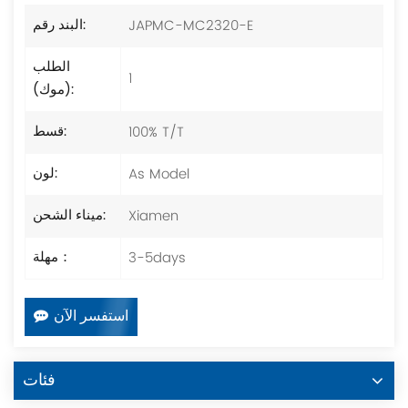
JAPMC-MC2320-E
البند رقم:
الطلب
1
(موك):
100% T/T
قسط:
As Model
لون:
Xiamen
ميناء الشحن:
3-5days
مهلة：
استفسر الآن
فئات