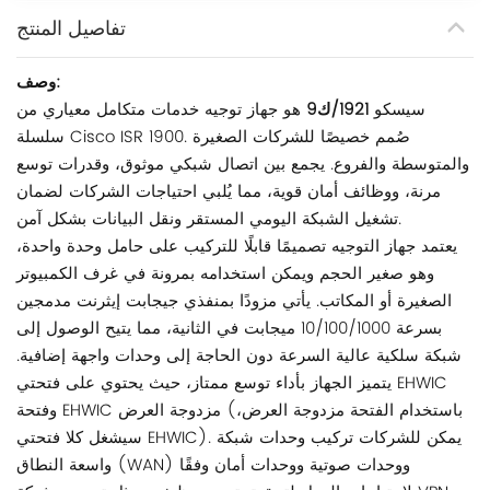
تفاصيل المنتج
وصف:
سيسكو
1921/ك9
هو جهاز توجيه خدمات متكامل معياري من
سلسلة Cisco ISR 1900. صُمم خصيصًا للشركات الصغيرة
والمتوسطة والفروع. يجمع بين اتصال شبكي موثوق، وقدرات توسع
مرنة، ووظائف أمان قوية، مما يُلبي احتياجات الشركات لضمان
تشغيل الشبكة اليومي المستقر ونقل البيانات بشكل آمن.
يعتمد جهاز التوجيه تصميمًا قابلًا للتركيب على حامل وحدة واحدة،
وهو صغير الحجم ويمكن استخدامه بمرونة في غرف الكمبيوتر
الصغيرة أو المكاتب. يأتي مزودًا بمنفذي جيجابت إيثرنت مدمجين
بسرعة 10/100/1000 ميجابت في الثانية، مما يتيح الوصول إلى
شبكة سلكية عالية السرعة دون الحاجة إلى وحدات واجهة إضافية.
يتميز الجهاز بأداء توسع ممتاز، حيث يحتوي على فتحتي EHWIC
وفتحة EHWIC مزدوجة العرض (باستخدام الفتحة مزدوجة العرض،
سيشغل كلا فتحتي EHWIC). يمكن للشركات تركيب وحدات شبكة
واسعة النطاق (WAN) ووحدات صوتية ووحدات أمان وفقًا