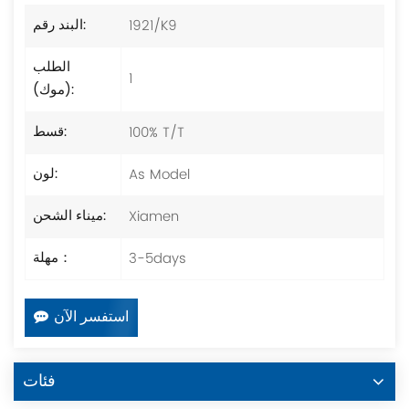
1921/K9
البند رقم:
الطلب
1
(موك):
100% T/T
قسط:
As Model
لون:
Xiamen
ميناء الشحن:
3-5days
مهلة：
استفسر الآن
فئات