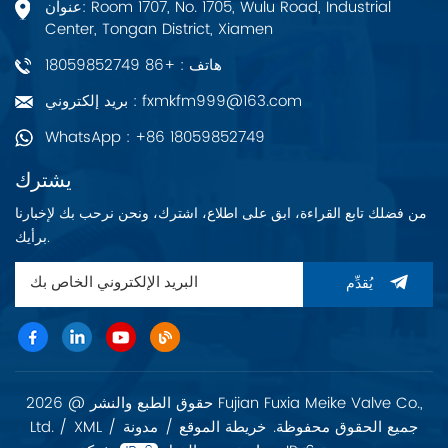
عنوان: Room 1707, No. 1705, Wulu Road, Industrial
Center, Tongan District, Xiamen
هاتف : +86 18059852749
بريد إلكتروني : fxmkfm999@163.com
WhatsApp : +86 18059852749
يشترك
من فضلك تابع القراءة، ابق على اطلاع، اشترك، ونحن نرحب بك لإخبارنا
برأيك.
يُقدِّم
حقوق الطبع والنشر @ 2026 Fujian Fuxia Meike Valve Co.,
Ltd. جميع الحقوق محفوظة.
خريطة الموقع
/
مدونة
/
XML
/