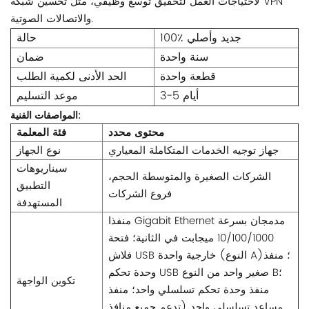
لاحتياجات العمل لتحقيق توسع وظيفي، مثل تحسين شبكة VPN
والاتصالات الصوتية.
100٪ جديد وأصلي
حالة
سنة واحدة
ضمان
قطعة واحدة
الحد الأدنى لكمية الطلب
3-5 أيام
موعد التسليم
المواصفات الفنية:
محتوى محدد
فئة المعلمة
جهاز توجيه الخدمات المتكاملة المعياري
نوع الجهاز
سيناريوهات
الشركات الصغيرة والمتوسطة الحجم،
التطبيق
فروع الشركات
المستهدفة
منفذا Gigabit Ethernet مدمجان بسرعة
10/100/1000 ميجابت في الثانية؛ فتحة
فلاش USB خارجية واحدة (النوع A)؛ منفذ
وحدة تحكم USB صغير واحد من النوع B؛
تكوين الواجهة
منفذ وحدة تحكم تسلسلي واحد؛ منفذ
مساعد تسلسلي واحد (تدعم جميع منافذ