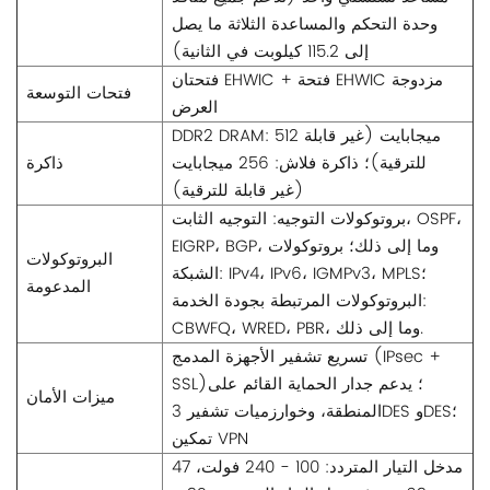
وحدة التحكم والمساعدة الثلاثة ما يصل
إلى 115.2 كيلوبت في الثانية)
فتحتان EHWIC + فتحة EHWIC مزدوجة
فتحات التوسعة
العرض
DDR2 DRAM: 512 ميجابايت (غير قابلة
للترقية)؛ ذاكرة فلاش: 256 ميجابايت
ذاكرة
(غير قابلة للترقية)
بروتوكولات التوجيه: التوجيه الثابت، OSPF،
EIGRP، BGP، وما إلى ذلك؛ بروتوكولات
البروتوكولات
الشبكة: IPv4، IPv6، IGMPv3، MPLS؛
المدعومة
البروتوكولات المرتبطة بجودة الخدمة:
CBWFQ، WRED، PBR، وما إلى ذلك.
تسريع تشفير الأجهزة المدمج (IPsec +
SSL)؛ يدعم جدار الحماية القائم على
ميزات الأمان
المنطقة، وخوارزميات تشفير 3DES وDES؛
تمكين VPN
مدخل التيار المتردد: 100 - 240 فولت، 47