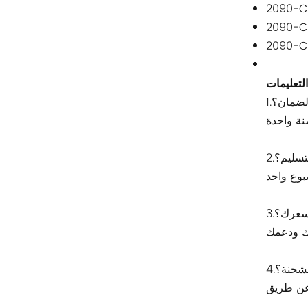
2090-C
آحرون
2090-C
2090-C
اتصال فينيكس
التعليمات
Xinje
الضمان؟
Mettler Toledo
PALL
تسليم؟
YORK
 سعرك؟
Xsens
7OCEAN
لشحنة؟
ANSON