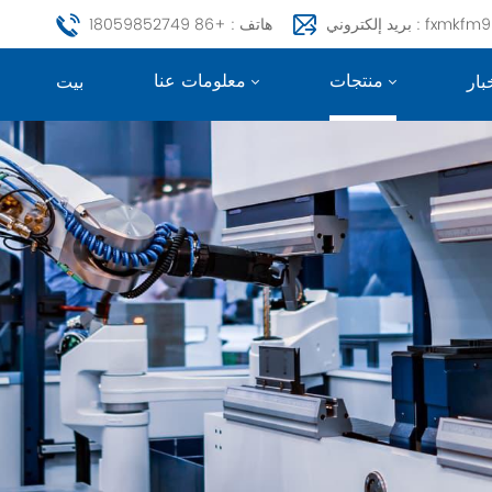
fxmkfm999@163.c
هاتف : +86 18059852749
منتجات
معلومات عنا
بار
بيت