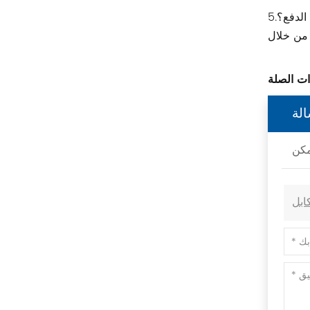
الدفع؟
Swissbit
B&R
Parker
لة
AZBIL
VACON
Eaton
SICK