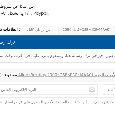
5.س: ماذا عن شروط 
ج: بشكل عام من خلال T/T، Paypal.
العلامات ذات الصلة :
كابل 2090-CSBM1DE-14AA01
ألين برادلي كابل
ترك رسا
موضوع :
 Allen-Bradley 2090-CSBM1DE-14AA01 الأصلي الجديد