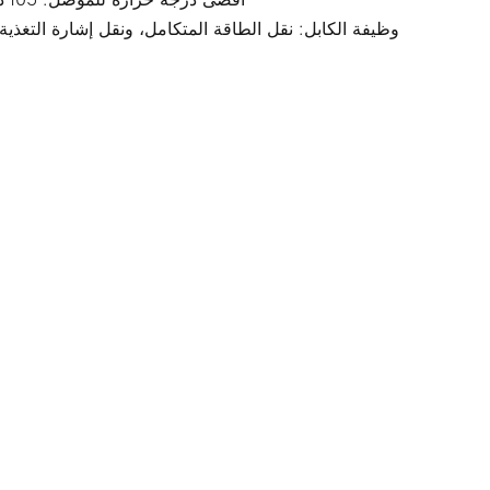
أقصى درجة حرارة للموصل: 105 درجة مئوية (تدعم التشغيل طويل الأمد في ظل ظروف التحميل العالي)
وظيفة الكابل: نقل الطاقة المتكامل، ونقل إشارة التغذية