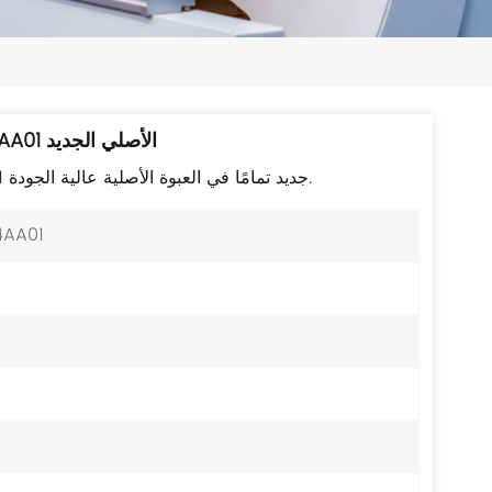
日本語
한국의
ไทย
كابل Allen-Bradley 2090-CSBM1DE-14AA01 الأصلي الجديد
Tiếng Việt
كابل Allen-Bradley 2090-CSBM1DE-14AA01 جديد تمامًا في العبوة الأصلية عالية الجودة.
中文
4AA01