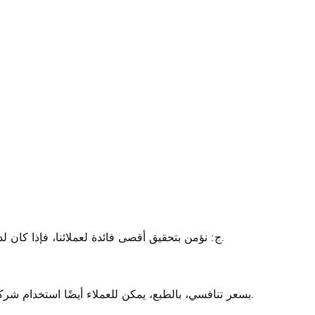
ج: نؤمن بتحقيق أقصى فائدة لعملائنا، فإذا كان لديكم سعر أفضل، يُرجى إعلامنا بذلك. سنبذل قصارى جهدنا لتلبية طلبك ودعمك.
ج: يمكننا ترتيب الشحن عن طريق DHL، FedEx، UPS، بسعر تنافسي، بالطبع، يمكن للعملاء أيضًا استخدام شركات الشحن الخاصة بهم.