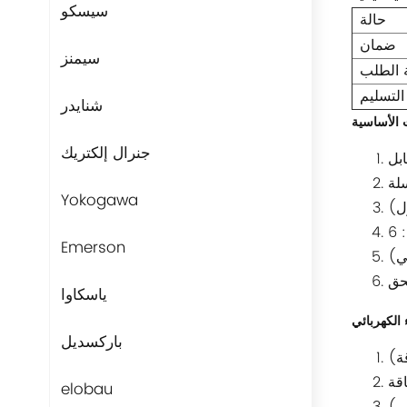
سيسكو
حالة
ضمان
سيمنز
ة الطلب
التسليم
شنايدر
جنرال إلكتريك
Yokogawa
Emerson
لي)
ياسكاوا
باركسديل
elobau