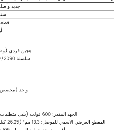
100٪ جديد وأصل
سنة
قطعة
3-5
نوع الكابل: كابل DSL 
العلامة التجارية/السلسلة: Allen-Bradley (Rockwell Automation)/سلسلة 2090
مكون الملحق: DSL 
الجهد المقدر: 600 فولت (يلبي متطلبات إمداد الطاقة ونقل الإشارة لأنظمة المؤازرة متوسطة إلى عالية الطاقة)
المقطع العرضي الاسمي للموصل: 13.3 مم² (26.25 كيلو سم مكعب)، مما يضمن قدرة حمل تيار مستقرة للمحرك عالي الطاقة