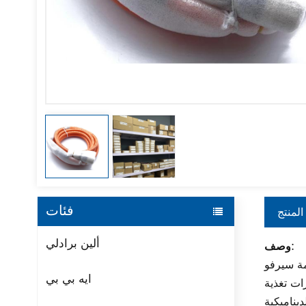
فئات
المنتج
ألين برادلي
وصف:
ة والتغذية الراجعة
ايه بي بي
ات تغذية