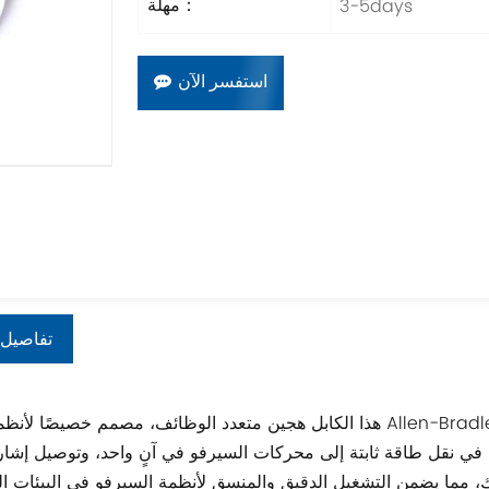
3-5days
مهلة：
استفسر الآن
تفاصيل 
هذا الكابل هجين متعدد الوظائف، مصمم خصيصًا لأنظمة سيرفو Allen-Bradley Kinetix، حيث يجمع بين موصلات الطاق
في نقل طاقة ثابتة إلى محركات السيرفو في آنٍ واحد، وتوصيل إشار