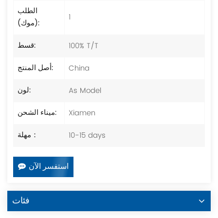
الطلب
1
(موك):
100% T/T
قسط:
China
أصل المنتج:
As Model
لون:
Xiamen
ميناء الشحن:
10-15 days
مهلة：
استفسر الآن
فئات