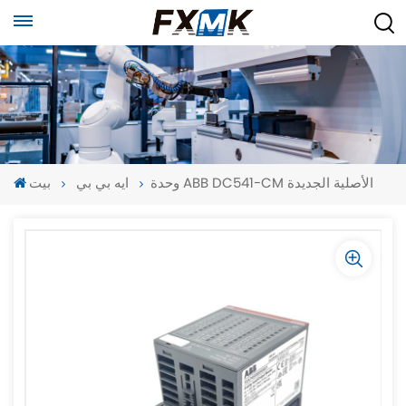
وحدة ABB DC541-CM الأصلية الجديدة
ايه بي بي
بيت
-
-
>