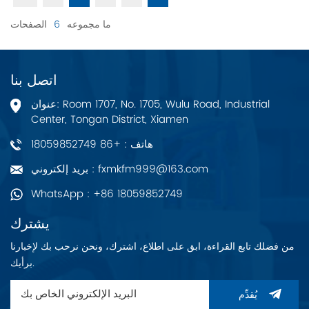
ما مجموعه
6
الصفحات
اتصل بنا
عنوان: Room 1707, No. 1705, Wulu Road, Industrial
Center, Tongan District, Xiamen
هاتف : +86 18059852749
بريد إلكتروني : fxmkfm999@163.com
WhatsApp : +86 18059852749
يشترك
من فضلك تابع القراءة، ابق على اطلاع، اشترك، ونحن نرحب بك لإخبارنا
برأيك.
يُقدِّم