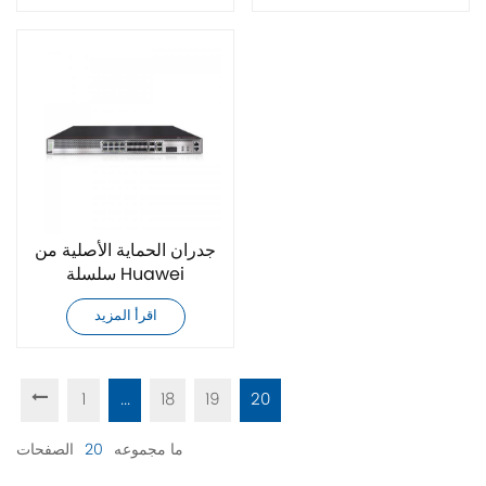
جدران الحماية الأصلية من
سلسلة Huawei
USG6525E-AC
اقرأ المزيد
USG6500E
1
...
18
19
20
ما مجموعه
20
الصفحات