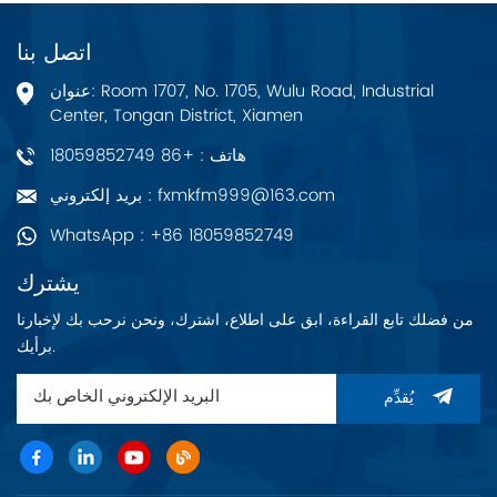
اتصل بنا
عنوان: Room 1707, No. 1705, Wulu Road, Industrial
Center, Tongan District, Xiamen
هاتف : +86 18059852749
بريد إلكتروني : fxmkfm999@163.com
WhatsApp : +86 18059852749
يشترك
من فضلك تابع القراءة، ابق على اطلاع، اشترك، ونحن نرحب بك لإخبارنا
برأيك.
يُقدِّم