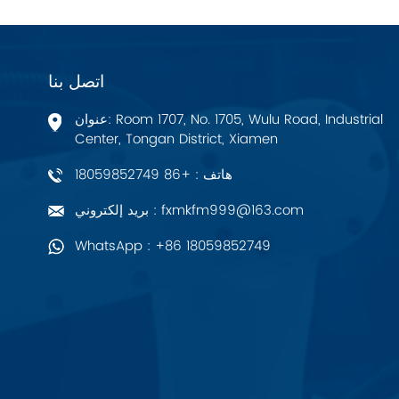
PALL
اتصل بنا
YORK
عنوان: Room 1707, No. 1705, Wulu Road, Industrial
Xsens
Center, Tongan District, Xiamen
هاتف : +86 18059852749
7OCEAN
بريد إلكتروني : fxmkfm999@163.com
ANSON
WhatsApp : +86 18059852749
Swissbit
B&R
Parker