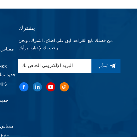
يشترك
من فضلك تابع القراءة، ابق على اطلاع، اشترك، ونحن
نرحب بك لإخبارنا برأيك.
يُقدِّم
Baratron 625F11TGAEB جديد 
22A11TA2FK