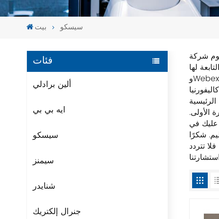
سيسكو
بيت
تصنيع وبيع
فئات
 (OpenDNS
وWebex وJasper، على سبيل المثال) تدخل أسواق التكنولوجيا الأخرى، مثل إنترنت الأشياء وأمن اسم النطاق وإدارة الطاقة. تأسست
ألين برادلي
ل التحكم في الأتمتة الصناعية. نحن نضمن التعبئة والتغليف الأصلي الجديد
ايه بي بي
ة الأولى.
 عليك في
سيسكو
اذج الأخرى، فلا تتردد
سيمنز
شنايدر
جنرال إلكتريك