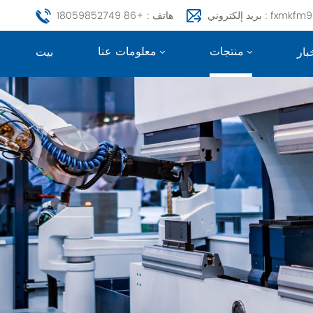
fxmkfm999@163.c
هاتف : +86 18059852749
منتجات
معلومات عنا
بار
بيت