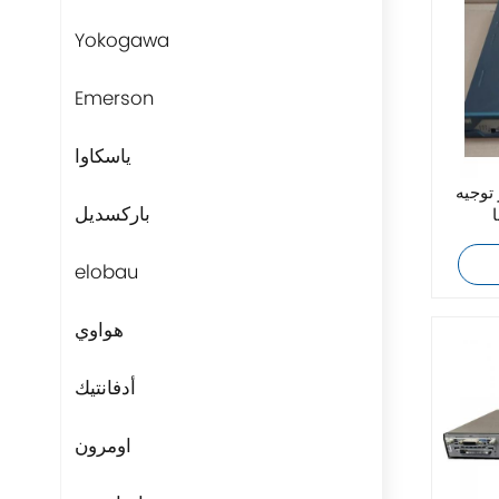
Yokogawa
Emerson
ياسكاوا
 Cisco 2811/K9
باركسديل
elobau
هواوي
أدفانتيك
اومرون