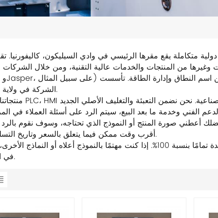
املة يقع مقرها الرئيسي في وادي السيليكون، كاليفورنيا. تقوم شركة Cisco بتطوير و
رها من المنتجات والخدمات عالية التقنية، ومن خلال الشركات التابعة لها
الشركة في ولاية كاليفورنيا.
منتجاتنا الرئيسية PLC، HMI تستخدم على نطاق واسع في مجا
ديم الدعم الفني وخدمة ما بعد البيع، سيتم الرد على أسئلة العملاء في المر
 فضلك أعطني صورة المنتج أو النموذج الذي تحتاجه، وسوف نقوم بالرد
أقرب وقت ممكن فيما يتعلق بالسعر وتاريخ التسليم. شكرًا.
جميع المنتجات المعروضة للبيع في هذا المتجر أصلية وجديدة تمامًا بنسبة 100%. إذا كنت مهتمًا بالنموذج أعلاه أو النم
في استشارتنا.