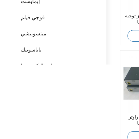
إبمابست
يه Cisco 1841C/K9
فوجي فيلم
ميتسوبيشي
باناسونيك
مراوح التكنولوجيا
ريتال
بوشجوست
H3C
راوتر Cisco C891FJ-K9
Triconex