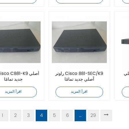
WS-
راوتر Cisco 881-SEC/K9
أصلي جديد تمامًا
جديد تمامًا
اقرأ المزيد
اقرأ المزيد
1
2
3
4
5
6
...
29