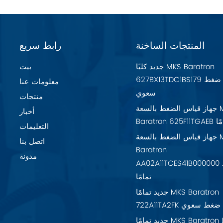
المنتجات الساخنة
رابط سريع
جديد كليًا MKS Baratron
بيت
627BX13TDC1BS179 مقياس ضغط
معلومات عنا
سعوي
منتجات
جهاز قياس الضغط بالسعة MKS
أخبار
تمامًا
التعليمات
جهاز قياس الضغط بالسعة MKS
اتصل بنا
Baratron
مدونة
AA02A11TCES41B000000 جديد
تمامًا
جديد تمامًا MKS Baratron
7 مقياس ضغط سعوي
جديد تمامًا MKS Baratron LPV-