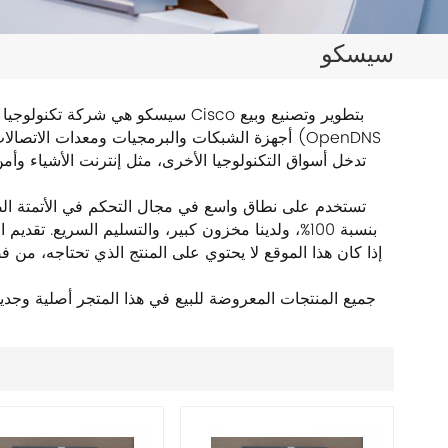
日本語
سيسكو
한국의
ไทย
سيسكو هي شركة تكنولوجيا دولية متك
أجهزة الشبكات والبرمجيات ومعدات الاتصالات وغي
Tiếng Việt
中文
بنسبة 100%، ولدينا مخزون كبير، والتسليم السريع. تق
إذا كان هذا الموقع لا يحتوي على المنتج الذي تحتاجه، من