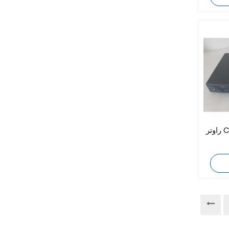
زيهل-أبيج
Bosch Rexroth
FESTO
Delta
Ti5 robot
راوتر Cisco C881-K9 أصلي
آحرون
اتصال فينيكس
Xinje
Mettler Toledo