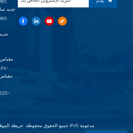
يُقدِّم
Baratron 625F11TGAEB جديد 
22A11TA2FK
شبكة IPv6 مدعومة
حقوق الطبع والنشر @ 2026 Fujian Fuxia Meike Valve Co., Ltd. جميع الحقوق محفوظة.
خريطة الموق