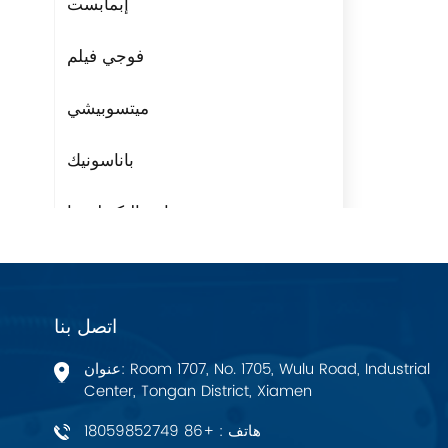
إبمابست
فوجي فيلم
ميتسوبيشي
باناسونيك
مراوح التكنولوجيا
ريتال
بوشجوست
اتصل بنا
H3C
عنوان: Room 1707, No. 1705, Wulu Road, Industrial
Center, Tongan District, Xiamen
Triconex
هاتف : +86 18059852749