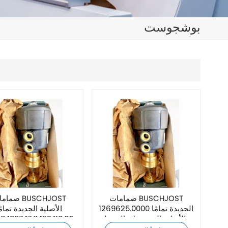
日本語
بوشجوست
한국의
ไทย
Tiếng Việt
中文
صمامات BUSCHJOST
صمامات HJOST
1269625.0000 الجديدة تمامًا
الأصلية الجديدة تمامً
والأصلية التي تعمل بالضغط
00