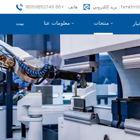
fxmkfm999@163.c
هاتف : +86 18059852749
منتجات
معلومات عنا
بار
بيت