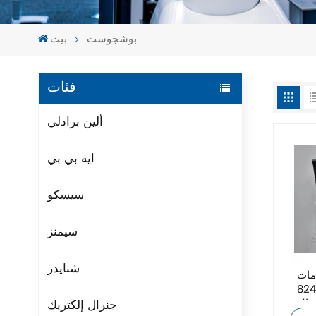
بوشجوست
بيت
فئات
ألين برادلي
ايه بي بي
سيسكو
سيمنز
شنايدر
BUSCHJO
824
جنرال إلكتريك
ة التي