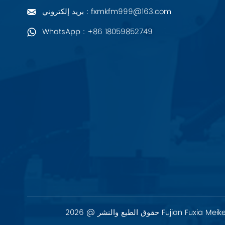
زيهل-أبيج
بريد إلكتروني : fxmkfm999@163.com
WhatsApp : +86 18059852749
Bosch Rexroth
FESTO
Delta
Ti5 robot
آحرون
اتصال فينيكس
Xinje
Mettler Toledo