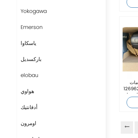
Yokogawa
Emerson
ياسكاوا
باركسديل
elobau
BUSCHJO
جديدة تمامًا
هواوي
الضغط
أدفانتيك
اومرون