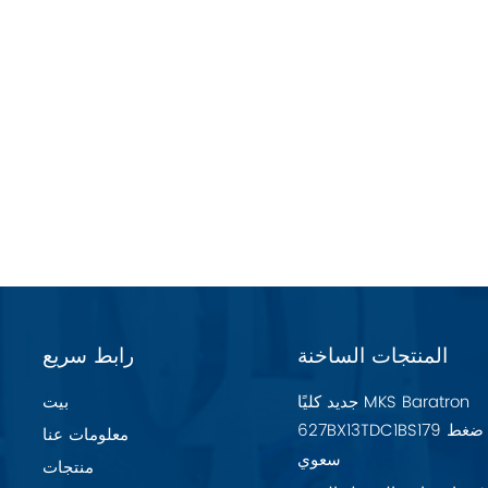
المنتجات الساخنة
رابط سريع
جديد كليًا MKS Baratron
بيت
627BX13TDC1BS179 مقياس ضغط
معلومات عنا
سعوي
منتجات