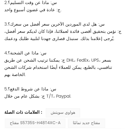
2.س: ماذا عن وقت التسليم؟
ج: عادة في غضون أسبوع واحد.
3.س: هل لدى الموردين الآخرين سعر أفضل من سعرك؟
ج: نؤمن بتحقيق أقصى فائدة لعملائنا، فإذا كان لديكم سعر أفضل،
يُرجى إعلامنا بذلك. سنبذل قصارى جهدنا لتلبية طلبك ودعمك.
4.س: ماذا عن الشحنة؟
ج: يمكننا ترتيب الشحن عن طريق DHL، FedEx، UPS، بسعر
تنافسي، بالطبع، يمكن للعملاء أيضًا استخدام شركات الشحن
الخاصة بهم.
5.س: ماذا عن شروط الدفع؟
ج: بشكل عام من خلال T/T، Paypal.
العلامات ذات الصلة :
هواوي سويتش
مفتاح جديد تمامًا
مفتاح S5735S-H48T4XC-A