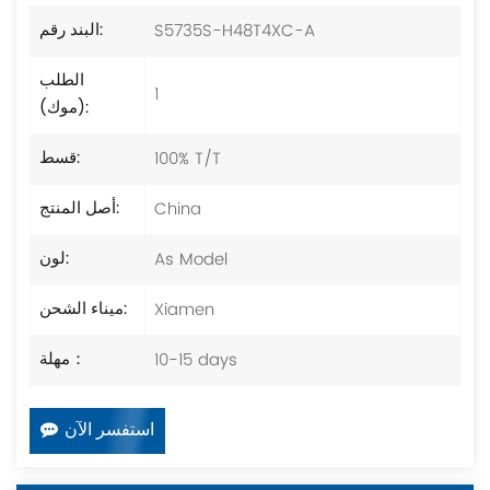
S5735S-H48T4XC-A
البند رقم:
الطلب
1
(موك):
100% T/T
قسط:
China
أصل المنتج:
As Model
لون:
Xiamen
ميناء الشحن:
10-15 days
مهلة：
استفسر الآن