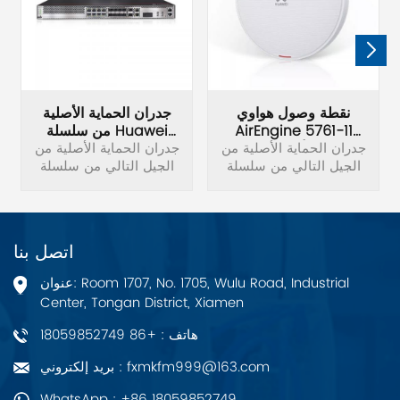
نقطة وصول هواوي
جدران الحماية الأصلية
AirEngine 5761-11
من سلسلة Huawei
الأصلية
جدران الحماية الأصلية من
USG6525E-AC
جدران الحماية الأصلية من
الجيل التالي من سلسلة
USG6500E
الجيل التالي من سلسلة
Huawei USG6525E-AC
Huawei USG6525E-AC
USG6500E. يتفوق
USG6500E.
AirEngine 5761-11 في
السيناريوهات التي تتطلب
اتصل بنا
نطاقًا تردديًا عاليًا وتجربة
شبكة عالية الجودة، بدءًا
عنوان: Room 1707, No. 1705, Wulu Road, Industrial
من مكاتب المؤسسات
Center, Tongan District, Xiamen
الصغيرة والمتوسطة
الحجم والمستشفيات
هاتف : +86 18059852749
وحتى المقاهي.
بريد إلكتروني : fxmkfm999@163.com
WhatsApp : +86 18059852749