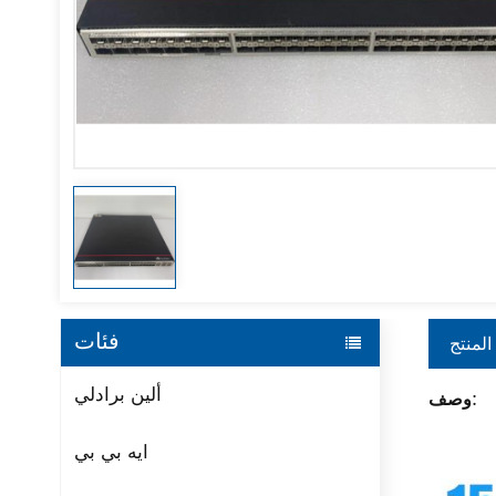
فئات
المنتج
ألين برادلي
وصف:
ايه بي بي