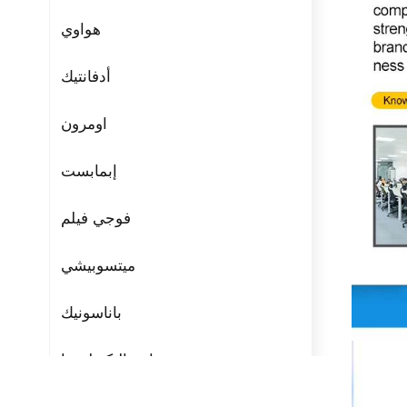
هواوي
أدفانتيك
اومرون
إبمابست
فوجي فيلم
ميتسوبيشي
باناسونيك
مراوح التكنولوجيا