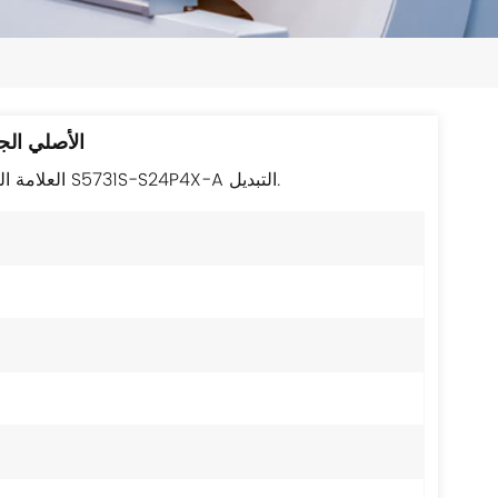
日本語
한국의
ไทย
مفتاح هواوي S5731S-S24P4X-A
Tiếng Việt
العلامة التجارية الجديدة التعبئة الأصلية عالية الجودة هواوي S5731S-S24P4X-A التبديل.
中文