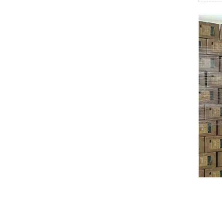
Swissbit
B&R
Parker
AZBIL
VACON
Eaton
SICK