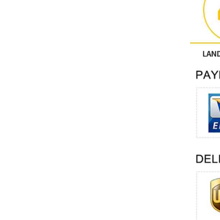
آحرون
اتصال فينيكس
Xinje
Mettler Toledo
PALL
YORK
Xsens
7OCEAN
ANSON