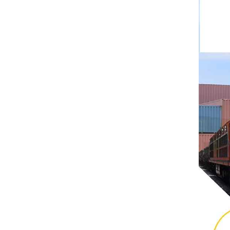
ريتال
بوشجوست
H3C
Triconex
زيهل-أبيج
Bosch Rexroth
FESTO
Delta
Ti5 robot