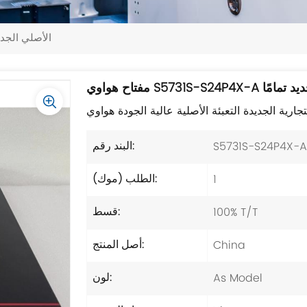
مفتاح هواوي S5731S-S24P4X-A ال
 الأصلي الجديد تمامًا
S5731S-S24P4X-A
البند رقم:
1
الطلب (موك):
100% T/T
قسط:
China
أصل المنتج:
As Model
لون: