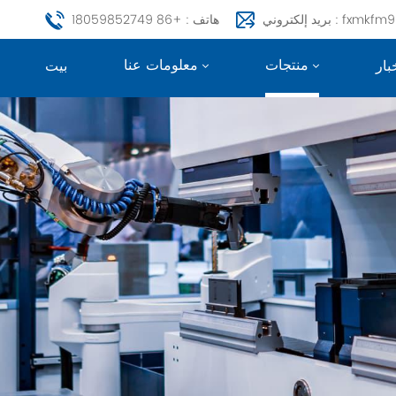
fxmkfm999@163.c
هاتف : +86 18059852749
منتجات
معلومات عنا
بار
بيت