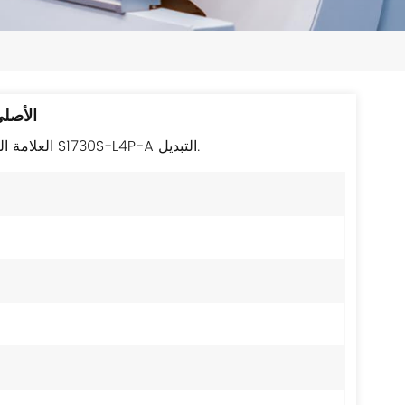
日本語
한국의
ไทย
مفتاح هواوي -A
Tiếng Việt
العلامة التجارية الجديدة التعبئة الأصلية عالية الجودة هواوي S1730S-L4P-A التبديل.
中文