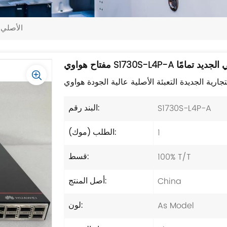
مفتاح هواوي L4P-A
S1730S-L4P الأصلي الجديد تمامًا
S1730S-L4P-A
البند رقم:
1
الطلب (موك):
100% T/T
قسط:
China
أصل المنتج:
As Model
لون: