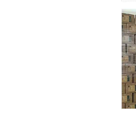
Swissbit
B&R
Parker
AZBIL
VACON
Eaton
SICK