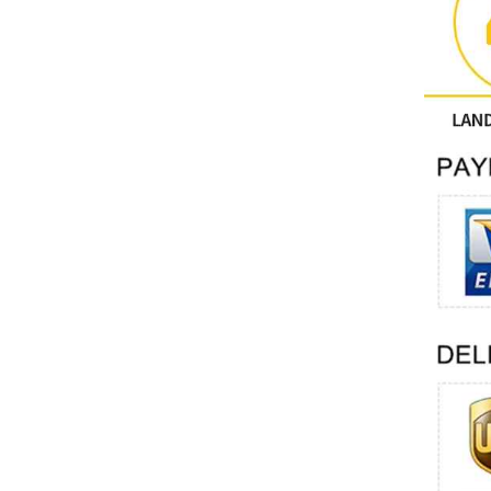
آحرون
اتصال فينيكس
Xinje
Mettler Toledo
PALL
YORK
Xsens
7OCEAN
ANSON