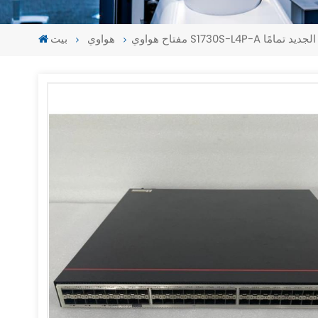
S1730S- الأصلي الجديد تمامًا
هواوي
بيت
-
-
>