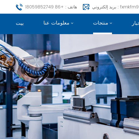
fxmkfm999@163.c
هاتف : +86 18059852749
منتجات
معلومات عنا
بار
بيت