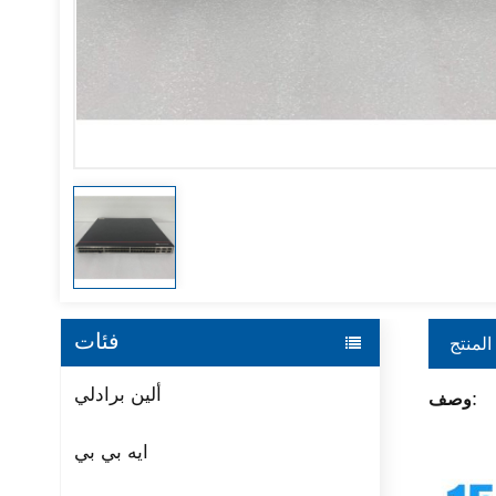
فئات
المنتج
ألين برادلي
وصف:
ايه بي بي