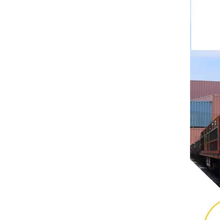
ريتال
بوشجوست
H3C
Triconex
زيهل-أبيج
Bosch Rexroth
FESTO
Delta
Ti5 robot