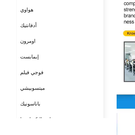
هواوي
أدفانتيك
اومرون
إبمابست
فوجي فيلم
ميتسوبيشي
باناسونيك
مراوح التكنولوجيا