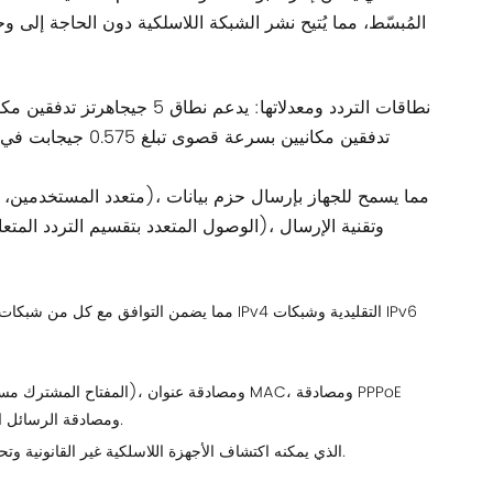
(بروتوكول نقطة إلى نقطة عبر الإيثرنت)، ومصادقة البوابة، ومصادقة WeChat، ومصادقة الرسائل القصيرة.
مجهز بنظام منع التطفل اللاسلكي (WIPS) الذي يمكنه اكتشاف الأجهزة اللاسلكية غير القانونية وتحديدها ومواجهتها لحماية أمان الشبكة اللاسلكية.