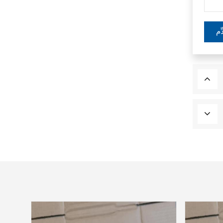
آحرون
ِّم
اتصال فينيكس
Xinje
Mettler Toledo
PALL
YORK
Xsens
7OCEAN
ANSON