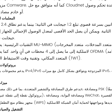
مزودة بنظام Comware. كما أنه متو
(AC) أو خادم مصادقة.
1. المعلمات 
نطاقات ا
جيجابت في الثانية.
التقنيات الرئيسية: يدعم تقنية MU-MIMO (متعدد المستخدمين، متعدد المدخلات، متعدد المخر
لاسلكية إلى ما يصل إلى 4 محطات في آنٍ واحد. كما يدعم تقنية OFDMA (الوصول المتعدد بتقسيم ال
المتعدد المكاني، وتقنية وقت الاستيقاظ المستهدف (TWT).
2. بروتوكولا
يدعم مجموعات بروتوكولات IPv4/IPv6 المزدوجة ويتوافق بشكل كامل مع ميزات IPv6، مما يض
3. ميز
4. التشغيل والصيان