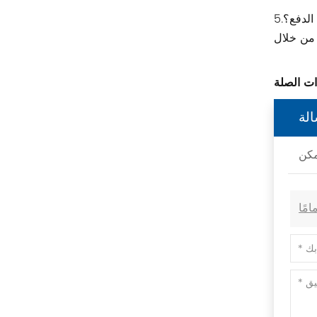
ريتال
الدفع؟
بوشجوست
H3C
Triconex
لة
زيهل-أبيج
Bosch Rexroth
FESTO
Delta
Ti5 robot