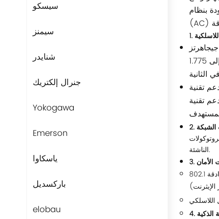
سيسكو
افق مع حل Cloudnet المُبسّط، مما يُتيح نشر الشبكة اللاسلكية دون الحاجة إلى وحدة تحكم وصول
سيمنز
اللاسلكية
لتردد ومعدلاتها: يدعم نطاق 5 جيجاهرتز تدفقين مكانيين بسرعة قصوى تبلغ 1.2 جيجابت في الثانية؛ بينما يدعم نطاق 2.4 جيجاهرتز
شنايدر
تدفقين مكانيين بسرعة قصوى تبلغ 0.575 جيجابت في الثانية. ويمكن أن يصل الحد الأقصى لمعدل الوصول الإجمالي للجهاز إلى 1.775
جنرال إلكتريك
جات)، مما يسمح للجهاز بإرسال حزم بيانات
تردد المتعامد)، وتقنية الإرسال
Yokogawa
ت الشبكة
Emerson
من التوافق مع كل من شبكات IPv4 التقليدية وشبكات IPv6
الناشئة.
ياسكاوا
ات الأمان
يدعم طرق المصادقة والتشفير المتعددة، بما في ذلك مصادقة 802.1x، ومصادقة PSK (المفتاح المشترك مسبقًا)، ومصادقة عنوان MAC، ومصادقة PPPoE
باركسديل
elobau
ة الذكية