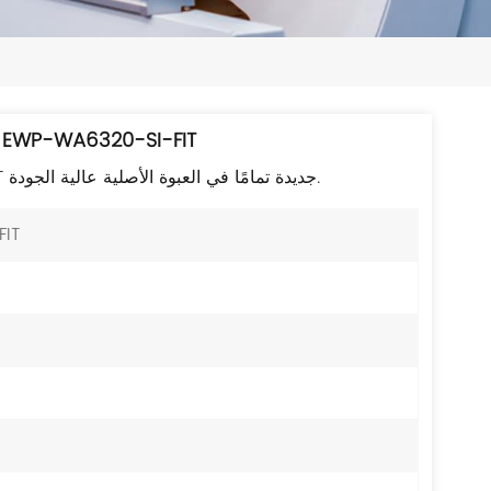
日本語
한국의
ไทย
وحدة تحكم لاسلكية أصلية جديدة تمامًا 320-SI-FIT
Tiếng Việt
وحدة تحكم لاسلكية H3C EWP-WA6320-SI-FIT جديدة تمامًا في العبوة الأصلية عالية الجودة.
中文
IT