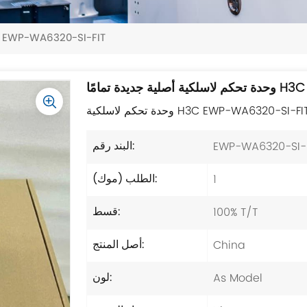
وحدة تحكم لاسلكية أصلية جديدة تمامًا 6320-SI-FIT
H3C EWP-WA6
EWP-WA6320-SI-F
البند رقم:
1
الطلب (موك):
100% T/T
قسط:
China
أصل المنتج:
As Model
لون: