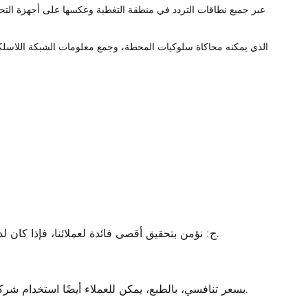
ج: نؤمن بتحقيق أقصى فائدة لعملائنا، فإذا كان لديكم سعر أفضل، يُرجى إعلامنا بذلك. سنبذل قصارى جهدنا لتلبية طلبك ودعمك.
ج: يمكننا ترتيب الشحن عن طريق DHL، FedEx، UPS، بسعر تنافسي، بالطبع، يمكن للعملاء أيضًا استخدام شركات الشحن الخاصة بهم.