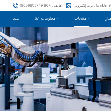
fxmkfm999@163.c
هاتف : +86 18059852749
منتجات
معلومات عنا
بار
بيت