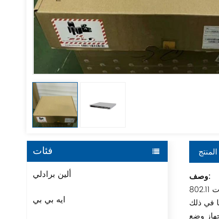
فئات
المنتج
ألين برادلي
وصف:
يعتمد هذا المنتج تصميمًا متكاملًا ثنائي النطاق ورباعي المسارات، ويدعم بروتوكولات 802.11ax/ac/n. وهو مناسب للاستخدام على نطاق
ايه بي بي
ا في ذلك
لجهاز وضع Fit AP، الذي يمكن إدارته بواسطة وحدات تحكم لاسلكية