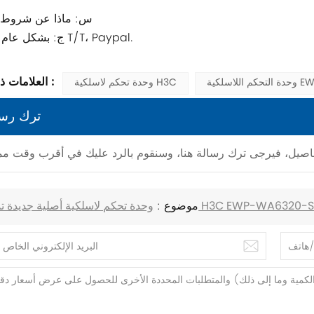
5.س: ماذا عن شروط 
ج: بشكل عام من خلال T/T، Paypal.
العلامات ذات الصلة :
EWP-WA
وحدة تحكم لاسلكية H3C
ترك رسا
موضوع :
لاسلكية أصلية جديدة تمامًا H3C EWP-WA6320-SI-FIT