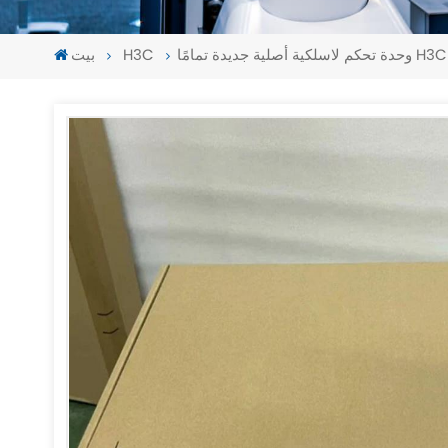
H3C EWP-WA
H3C
بيت
-
-
>