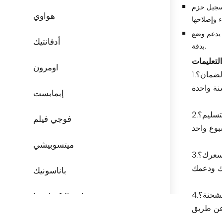
أجهزة التحليل المحلية
هواوي
يدعم وضع Doctor AP، الذي يمكنه محاكاة سلوكيات المحطة، وجمع معلومات الشبكة اللاسلكية، ومزامنتها مع منصة التشغيل والصيانة الذكية لتشخيص الشبكة
أدفانتيك
بدقة.
التعليمات
اومرون
الضمان؟
إبمابست
تسليم؟
فوجي فيلم
ميتسوبيشي
 سعرك؟
باناسونيك
لشحنة؟
مراوح التكنولوجيا