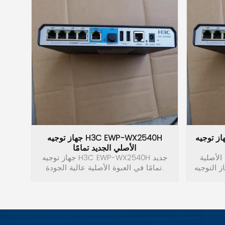
Swissbit
B&R
Parker
AZBIL
VACON
وجيه H3C LIS-WX-1-BE الأصلي
جهاز توجيه H3C EWP-WX2540H
الأصلي الجديد تمامًا
Eaton
 الأصلية
جهاز توجيه H3C EWP-WX2540H جديد
ه H3C LIS-WX-
تمامًا في العبوة الأصلية عالية الجودة.
SICK