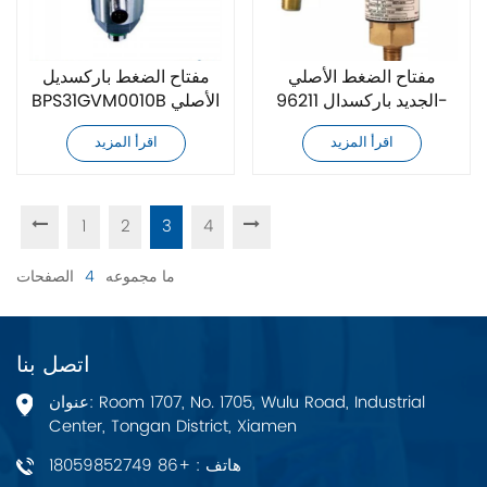
مفتاح الضغط الأصلي
مفتاح الضغط باركسديل
الجديد باركسدال 96211-
BPS31GVM0010B الأصلي
BB4-T2
الجديد
اقرأ المزيد
اقرأ المزيد
1
2
3
4
ما مجموعه
4
الصفحات
اتصل بنا
عنوان: Room 1707, No. 1705, Wulu Road, Industrial
Center, Tongan District, Xiamen
هاتف : +86 18059852749