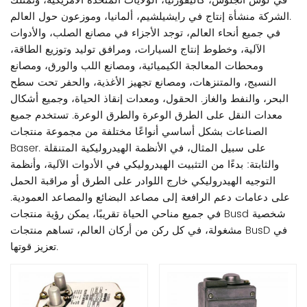
في لوس أنجلوس، كاليفورنيا، الولايات المتحدة الأمريكية، وتمتلك
الشركة منشأة إنتاج في رايشيلشيم، ألمانيا، وموزعون حول العالم.
في جميع أنحاء العالم، توجد الأجزاء في مصانع الصلب، والأدوات
الآلية، وخطوط إنتاج السيارات، ومرافق توليد وتوزيع الطاقة،
ومحطات المعالجة الكيميائية، ومصانع اللب والورق، ومصانع
النسيج، والمتنزهات، ومصانع تجهيز الأغذية، والحفر تحت سطح
البحر، والنفط والغاز. الحقول، ومعدات إنقاذ الحياة، وجميع أشكال
معدات النقل على الطرق الوعرة والطرق الوعرة. تستخدم جميع
الصناعات بشكل أساسي أنواعًا مختلفة من مجموعة منتجات
Baser. على سبيل المثال، في الأنظمة الهيدروليكية المتنقلة
والثابتة: بدءًا من التثبيت الهيدروليكي في الأدوات الآلية، وأنظمة
التوجيه الهيدروليكي خارج اللوادر على الطرق أو مراقبة الحمل
على دعامات دعم الرافعة إلى مصاعد البضائع والمصاعد العمودية.
في جميع مناحي الحياة تقريبًا، يمكن رؤية منتجات Busd شخصية
مشغولة، في كل ركن من أركان العالم، تساهم منتجات BusD في
تعزيز قوتها.