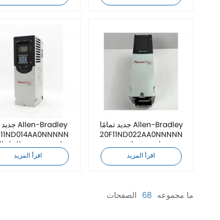
جديد تمامًا Allen-Bradley
جديد كليًا dley
F11ND014AA0NNNNN
20F11ND022AA0NNNNN
محرك تردد تيار متردد
محرك تردد متغير للتيار ال
اقرأ المزيد
اقرأ المزيد
ما مجموعه
68
الصفحات