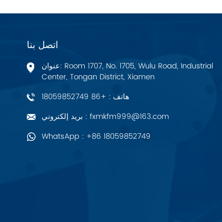
PALL
اتصل بنا
YORK
عنوان: Room 1707, No. 1705, Wulu Road, Industrial
Xsens
Center, Tongan District, Xiamen
هاتف : +86 18059852749
7OCEAN
بريد إلكتروني : fxmkfm999@163.com
ANSON
WhatsApp : +86 18059852749
Swissbit
B&R
Parker