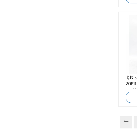
زيهل-أبيج
Bosch Rexroth
FESTO
Delta
Ti5 robot
ا Allen-Bradley
20F1
آحرون
المتردد
اتصال فينيكس
Xinje
Mettler Toledo