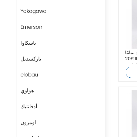
Yokogawa
Emerson
ياسكاوا
ا Allen-Bradley
باركسديل
20F1
يار
elobau
هواوي
أدفانتيك
اومرون