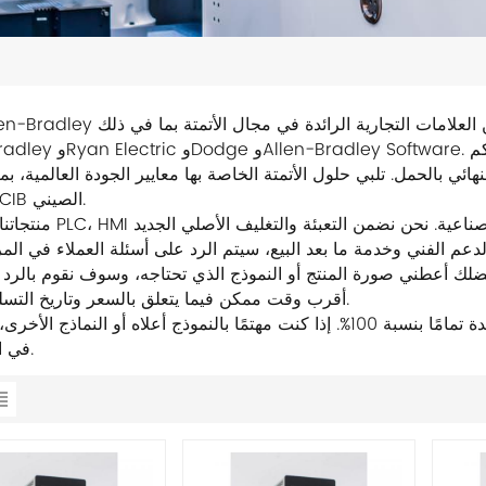
Allen-Bradley وRyan Electric وDodge و-Bradley Software
بالحمل. تلبي حلول الأتمتة الخاصة بها معايير الجودة العالمية، بما في ذلك ISO9000، ورمز علامة 
ومعيار CCIB الصيني.
منتجاتنا الرئيسية PLC، HMI تستخدم على نطاق واسع في مجا
ديم الدعم الفني وخدمة ما بعد البيع، سيتم الرد على أسئلة العملاء في المر
 فضلك أعطني صورة المنتج أو النموذج الذي تحتاجه، وسوف نقوم بالرد
أقرب وقت ممكن فيما يتعلق بالسعر وتاريخ التسليم. شكرًا.
جميع المنتجات المعروضة للبيع في هذا المتجر أصلية وجديدة تمامًا بنسبة 100%. إذا كنت مهتمًا بالنموذج أعلاه أو النم
في استشارتنا.