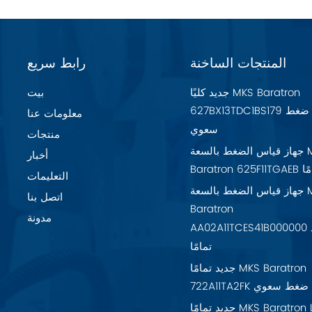
المنتجات الساخنة
رابط سريع
جديد كليًا MKS Baratron
بيت
627BX13TDC1BS179 مقياس ضغط
معلومات عنا
سعوي
منتجات
جهاز قياس الضغط بالسعة MKS
أخبار
تمامًا
التعليمات
جهاز قياس الضغط بالسعة MKS
اتصل بنا
Baratron
مدونة
AA02A11TCES41B000000 جديد
تمامًا
جديد تمامًا MKS Baratron
7 مقياس ضغط سعوي
جديد تمامًا MKS Baratron LPV-