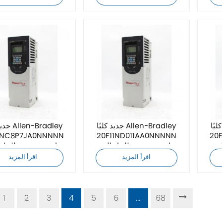
Allen-Bra
جديد كليًا Allen-Bradley
جديد كليً
1NC8P7JA0NNNNN
20F11ND011AA0NNNNN
20
متردد
محرك تردد متغير للتيار المتردد
محرك تردد متغير للتيار 
اقرأ المزيد
اقرأ المزيد
1
2
3
4
5
6
...
68