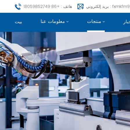
fxmkfm999@163.c
هاتف : +86 18059852749
منتجات
معلومات عنا
بار
بيت