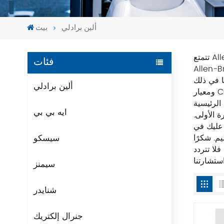
ألين برادلي
بيت
تتمتع Allen-Bradley بمكانة قوية في مجال الإنتاج الآلي والإدارة، حيث تجمع بين العلامات التجارية الرائدة في مجال الأتمتة بما في ذلك
فئات
Allen. تزويد العملاء بمجموعة متنوعة من الحلول بدءًا من التحكم
CE الأوروبي،
ألين برادلي
ل التحكم في الأتمتة الصناعية. نحن نضمن التعبئة والتغليف الأصلي الجديد
ايه بي بي
ة الأولى.
 عليك في
سيسكو
اذج الأخرى، فلا تتردد
سيمنز
شنايدر
جنرال إلكتريك