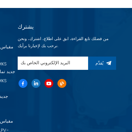
يشترك
من فضلك تابع القراءة، ابق على اطلاع، اشترك، ونحن
نرحب بك لإخبارنا برأيك.
يُقدِّم
Baratron 625F11TGAEB جديد 
22A11TA2FK