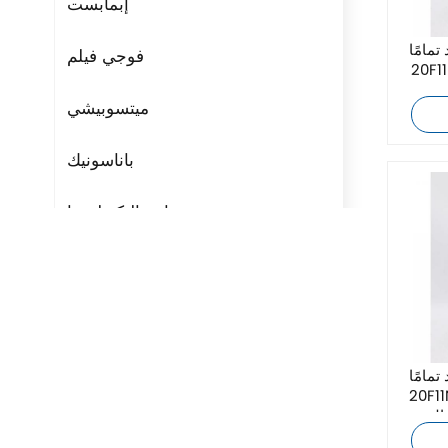
إبمابست
ا Allen-Bradley
فوجي فيلم
20F1
دد
ميتسوبيشي
باناسونيك
مراوح التكنولوجيا
ريتال
بوشجوست
H3C
ا Allen-Bradley
20F1
المتردد
Triconex