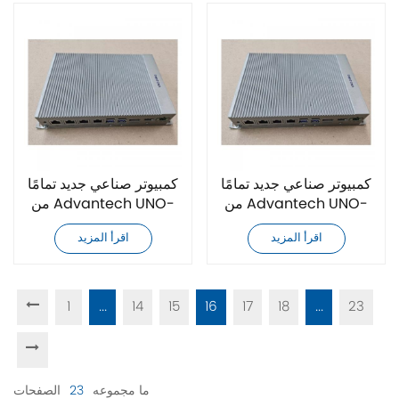
كمبيوتر صناعي جديد تمامًا
كمبيوتر صناعي جديد تمامًا
من Advantech UNO-
من Advantech UNO-
348-A531A
2484G-6732BE
اقرأ المزيد
اقرأ المزيد
1
...
14
15
16
17
18
...
23
ما مجموعه
23
الصفحات